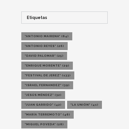
Etiquetas
"ANTONIO MAIRENA"
(64)
"ANTONIO REYES"
(26)
"DAVID PALOMAR"
(25)
"ENRIQUE MORENTE"
(29)
"FESTIVAL DE JEREZ"
(133)
"ISRAEL FERNANDEZ"
(39)
"JESÚS MÉNDEZ"
(32)
"JUAN GARRIDO"
(42)
"LA UNIÓN"
(41)
"MARÍA TERREMOTO"
(46)
"MIGUEL POVEDA"
(28)