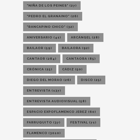
"NIÑA DE LOS PEINES"
(27)
"PEDRO EL GRANAINO"
(26)
"RANCAPINO CHICO"
(32)
ANIVERSARIO
(41)
ARCÁNGEL
(28)
BAILAOR
(59)
BAILAORA
(92)
CANTAOR
(284)
CANTAORA
(85)
CRÓNICA
(25)
CÁDIZ
(50)
DIEGO DEL MORAO
(26)
DISCO
(25)
ENTREVISTA
(137)
ENTREVISTA AUDIOVISUAL
(58)
ESPACIO EXPOFLAMENCO JEREZ
(60)
FARRUQUITO
(37)
FESTIVAL
(71)
FLAMENCO
(3010)