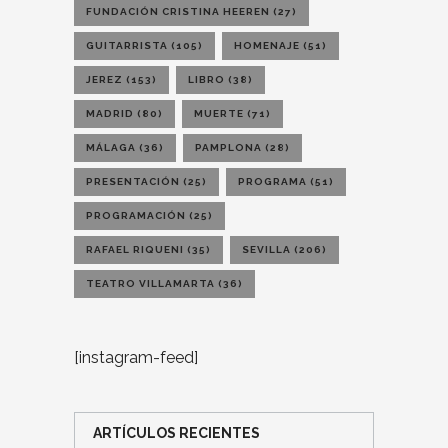
FUNDACIÓN CRISTINA HEEREN
(27)
GUITARRISTA
(105)
HOMENAJE
(51)
JEREZ
(153)
LIBRO
(38)
MADRID
(80)
MUERTE
(71)
MÁLAGA
(36)
PAMPLONA
(28)
PRESENTACIÓN
(25)
PROGRAMA
(51)
PROGRAMACIÓN
(25)
RAFAEL RIQUENI
(35)
SEVILLA
(206)
TEATRO VILLAMARTA
(36)
[instagram-feed]
ARTÍCULOS RECIENTES