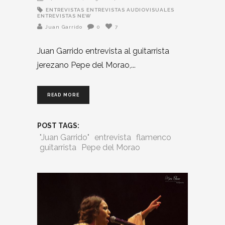
ENTREVISTAS
ENTREVISTAS AUDIOVISUALES
ENTREVISTAS NEW
Juan Garrido
0
7
Juan Garrido entrevista al guitarrista
jerezano Pepe del Morao,
READ MORE
POST TAGS:
"Juan Garrido"
entrevista
flamenco
guitarrista
Pepe del Morao