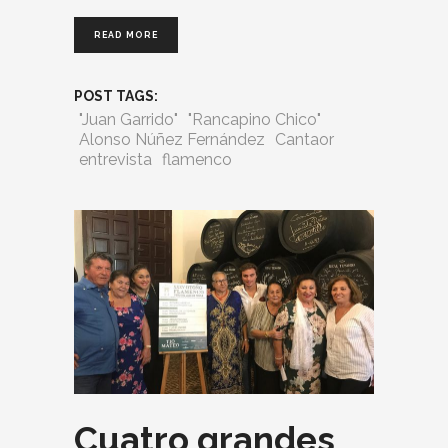
READ MORE
POST TAGS:
"Juan Garrido"
"Rancapino Chico"
Alonso Núñez Fernández
Cantaor
entrevista
flamenco
Cuatro grandes