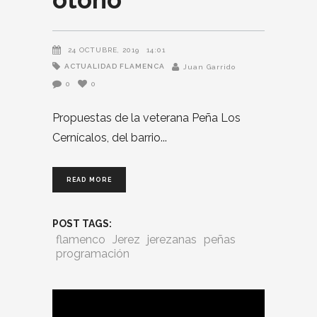
24 OCTUBRE, 2019
14:01
ACTUALIDAD FLAMENCA
Juan Garrido
0
0
Propuestas de la veterana Peña Los
Cernícalos, del barrio
READ MORE
POST TAGS:
flamenco
Jerez
jerezanas
peñas
programación