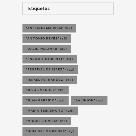
Etiquetas
"ANTONIO MAIRENA"
(64)
"ANTONIO REYES"
(26)
"DAVID PALOMAR"
(25)
"ENRIQUE MORENTE"
(29)
"FESTIVAL DE JEREZ"
(133)
"ISRAEL FERNANDEZ"
(39)
"JESÚS MÉNDEZ"
(32)
"JUAN GARRIDO"
(42)
"LA UNIÓN"
(41)
"MARÍA TERREMOTO"
(46)
"MIGUEL POVEDA"
(28)
"NIÑA DE LOS PEINES"
(27)