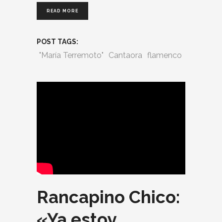
READ MORE
POST TAGS:
"María Terremoto"
Cantaora
flamenco
Rancapino Chico:
«Ya estoy