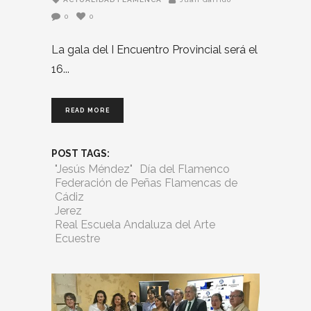
0
0
La gala del I Encuentro Provincial será el
16
READ MORE
POST TAGS:
"Jesús Méndez"
Día del Flamenco
Federación de Peñas Flamencas de
Cádiz
Jerez
Real Escuela Andaluza del Arte
Ecuestre