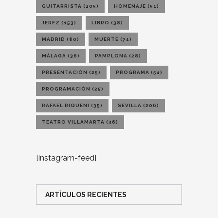
GUITARRISTA
(105)
HOMENAJE
(51)
JEREZ
(153)
LIBRO
(38)
MADRID
(80)
MUERTE
(71)
MÁLAGA
(36)
PAMPLONA
(28)
PRESENTACIÓN
(25)
PROGRAMA
(51)
PROGRAMACIÓN
(25)
RAFAEL RIQUENI
(35)
SEVILLA
(206)
TEATRO VILLAMARTA
(36)
[instagram-feed]
ARTÍCULOS RECIENTES