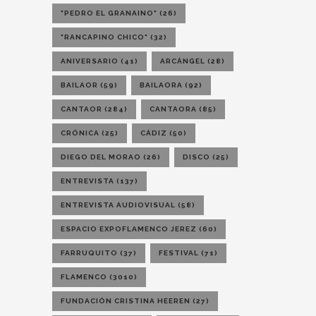
"PEDRO EL GRANAINO"
(26)
"RANCAPINO CHICO"
(32)
ANIVERSARIO
(41)
ARCÁNGEL
(28)
BAILAOR
(59)
BAILAORA
(92)
CANTAOR
(284)
CANTAORA
(85)
CRÓNICA
(25)
CÁDIZ
(50)
DIEGO DEL MORAO
(26)
DISCO
(25)
ENTREVISTA
(137)
ENTREVISTA AUDIOVISUAL
(58)
ESPACIO EXPOFLAMENCO JEREZ
(60)
FARRUQUITO
(37)
FESTIVAL
(71)
FLAMENCO
(3010)
FUNDACIÓN CRISTINA HEEREN
(27)