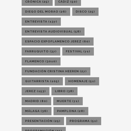
CRÓNICA
(25)
CÁDIZ
(50)
DIEGO DEL MORAO
(26)
DISCO
(25)
ENTREVISTA
(137)
ENTREVISTA AUDIOVISUAL
(58)
ESPACIO EXPOFLAMENCO JEREZ
(60)
FARRUQUITO
(37)
FESTIVAL
(71)
FLAMENCO
(3010)
FUNDACIÓN CRISTINA HEEREN
(27)
GUITARRISTA
(105)
HOMENAJE
(51)
JEREZ
(153)
LIBRO
(38)
MADRID
(80)
MUERTE
(71)
MÁLAGA
(36)
PAMPLONA
(28)
PRESENTACIÓN
(25)
PROGRAMA
(51)
PROGRAMACIÓN
(25)