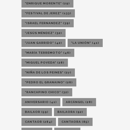
"ENRIQUE MORENTE"
(29)
"FESTIVAL DE JEREZ"
(133)
"ISRAEL FERNANDEZ"
(39)
"JESÚS MÉNDEZ"
(32)
"JUAN GARRIDO"
(42)
"LA UNIÓN"
(41)
"MARÍA TERREMOTO"
(46)
"MIGUEL POVEDA"
(28)
"NIÑA DE LOS PEINES"
(27)
"PEDRO EL GRANAINO"
(26)
"RANCAPINO CHICO"
(32)
ANIVERSARIO
(41)
ARCÁNGEL
(28)
BAILAOR
(59)
BAILAORA
(92)
CANTAOR
(284)
CANTAORA
(85)