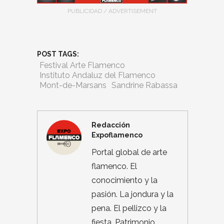
PUBLICIDAD / ADVERTISEMENT
POST TAGS:
Festival Arte Flamenco
Instituto Andaluz del Flamenco
Mont-de-Marsans
Sandrine Rabassa
Redacción
Expoflamenco
Portal global de arte
flamenco. El
conocimiento y la
pasión. La jondura y la
pena. El pellizco y la
fiesta. Patrimonio