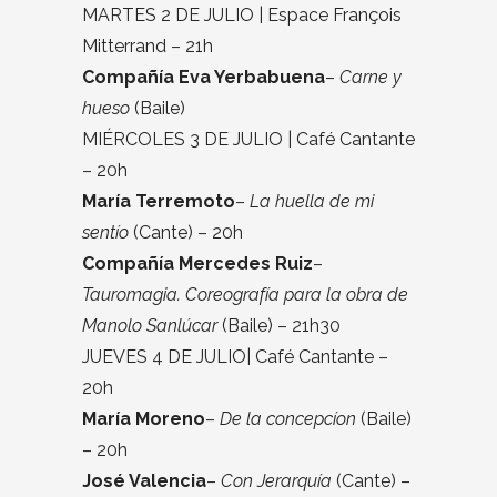
MARTES 2 DE JULIO | Espace François
Mitterrand – 21h
Compañía ​Eva Yerbabuena
–
Carne y
hueso
(Baile)
MIÉRCOLES 3 DE JULIO | Café Cantante
– 20h
María Terremoto
–
La huella de mi
sentío
(Cante) – 20h
Compañía Mercedes Ruiz
–
Tauromagia. Coreografía para la obra de
Manolo Sanlúcar
(Baile) – 21h30
JUEVES 4 DE JULIO| Café Cantante –
20h
María Moreno
–
De la concepcíon
(Baile)
– 20h
José Valencia
–
Con Jerarquía
(Cante) –