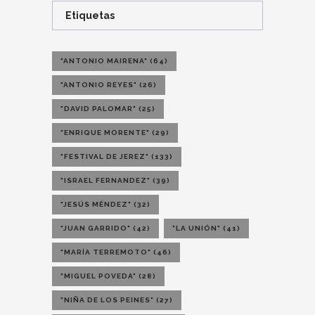
Etiquetas
"ANTONIO MAIRENA"
(64)
"ANTONIO REYES"
(26)
"DAVID PALOMAR"
(25)
"ENRIQUE MORENTE"
(29)
"FESTIVAL DE JEREZ"
(133)
"ISRAEL FERNANDEZ"
(39)
"JESÚS MÉNDEZ"
(32)
"JUAN GARRIDO"
(42)
"LA UNIÓN"
(41)
"MARÍA TERREMOTO"
(46)
"MIGUEL POVEDA"
(28)
"NIÑA DE LOS PEINES"
(27)