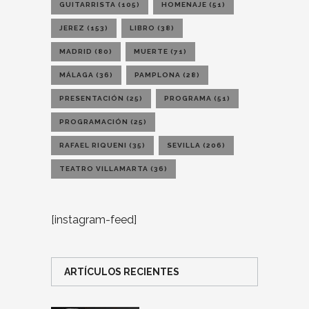
GUITARRISTA
(105)
HOMENAJE
(51)
JEREZ
(153)
LIBRO
(38)
MADRID
(80)
MUERTE
(71)
MÁLAGA
(36)
PAMPLONA
(28)
PRESENTACIÓN
(25)
PROGRAMA
(51)
PROGRAMACIÓN
(25)
RAFAEL RIQUENI
(35)
SEVILLA
(206)
TEATRO VILLAMARTA
(36)
[instagram-feed]
ARTÍCULOS RECIENTES