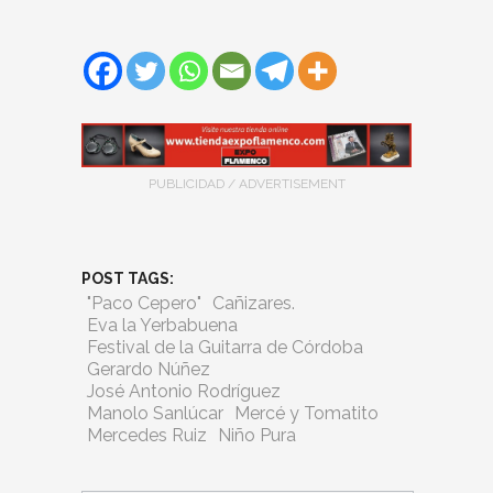
PUBLICIDAD / ADVERTISEMENT
POST TAGS:
"Paco Cepero"
Cañizares.
Eva la Yerbabuena
Festival de la Guitarra de Córdoba
Gerardo Núñez
José Antonio Rodríguez
Manolo Sanlúcar
Mercé y Tomatito
Mercedes Ruiz
Niño Pura