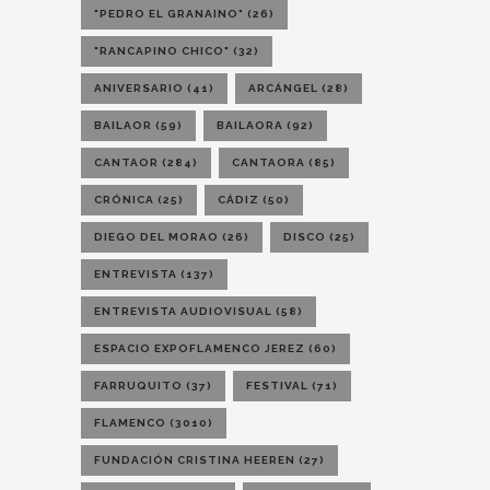
"PEDRO EL GRANAINO"
(26)
"RANCAPINO CHICO"
(32)
ANIVERSARIO
(41)
ARCÁNGEL
(28)
BAILAOR
(59)
BAILAORA
(92)
CANTAOR
(284)
CANTAORA
(85)
CRÓNICA
(25)
CÁDIZ
(50)
DIEGO DEL MORAO
(26)
DISCO
(25)
ENTREVISTA
(137)
ENTREVISTA AUDIOVISUAL
(58)
ESPACIO EXPOFLAMENCO JEREZ
(60)
FARRUQUITO
(37)
FESTIVAL
(71)
FLAMENCO
(3010)
FUNDACIÓN CRISTINA HEEREN
(27)