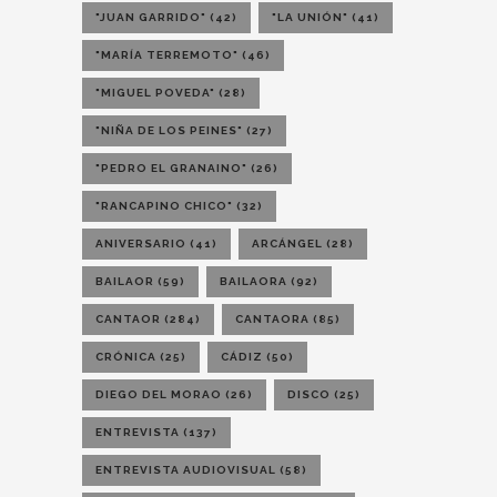
"JUAN GARRIDO"
(42)
"LA UNIÓN"
(41)
"MARÍA TERREMOTO"
(46)
"MIGUEL POVEDA"
(28)
"NIÑA DE LOS PEINES"
(27)
"PEDRO EL GRANAINO"
(26)
"RANCAPINO CHICO"
(32)
ANIVERSARIO
(41)
ARCÁNGEL
(28)
BAILAOR
(59)
BAILAORA
(92)
CANTAOR
(284)
CANTAORA
(85)
CRÓNICA
(25)
CÁDIZ
(50)
DIEGO DEL MORAO
(26)
DISCO
(25)
ENTREVISTA
(137)
ENTREVISTA AUDIOVISUAL
(58)