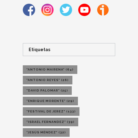
Etiquetas
"ANTONIO MAIRENA"
(64)
"ANTONIO REYES"
(26)
"DAVID PALOMAR"
(25)
"ENRIQUE MORENTE"
(29)
"FESTIVAL DE JEREZ"
(133)
"ISRAEL FERNANDEZ"
(39)
"JESÚS MÉNDEZ"
(32)