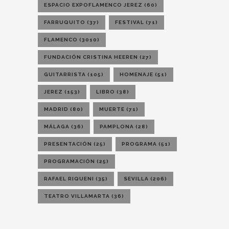
ESPACIO EXPOFLAMENCO JEREZ
(60)
FARRUQUITO
(37)
FESTIVAL
(71)
FLAMENCO
(3010)
FUNDACIÓN CRISTINA HEEREN
(27)
GUITARRISTA
(105)
HOMENAJE
(51)
JEREZ
(153)
LIBRO
(38)
MADRID
(80)
MUERTE
(71)
MÁLAGA
(36)
PAMPLONA
(28)
PRESENTACIÓN
(25)
PROGRAMA
(51)
PROGRAMACIÓN
(25)
RAFAEL RIQUENI
(35)
SEVILLA
(206)
TEATRO VILLAMARTA
(36)