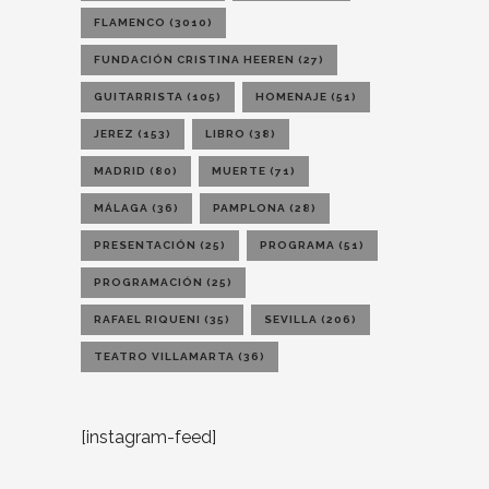
FLAMENCO
(3010)
FUNDACIÓN CRISTINA HEEREN
(27)
GUITARRISTA
(105)
HOMENAJE
(51)
JEREZ
(153)
LIBRO
(38)
MADRID
(80)
MUERTE
(71)
MÁLAGA
(36)
PAMPLONA
(28)
PRESENTACIÓN
(25)
PROGRAMA
(51)
PROGRAMACIÓN
(25)
RAFAEL RIQUENI
(35)
SEVILLA
(206)
TEATRO VILLAMARTA
(36)
[instagram-feed]