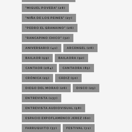
"MIGUEL POVEDA"
(28)
"NIÑA DE LOS PEINES"
(27)
"PEDRO EL GRANAINO"
(26)
"RANCAPINO CHICO"
(32)
ANIVERSARIO
(41)
ARCÁNGEL
(28)
BAILAOR
(59)
BAILAORA
(92)
CANTAOR
(284)
CANTAORA
(85)
CRÓNICA
(25)
CÁDIZ
(50)
DIEGO DEL MORAO
(26)
DISCO
(25)
ENTREVISTA
(137)
ENTREVISTA AUDIOVISUAL
(58)
ESPACIO EXPOFLAMENCO JEREZ
(60)
FARRUQUITO
(37)
FESTIVAL
(71)