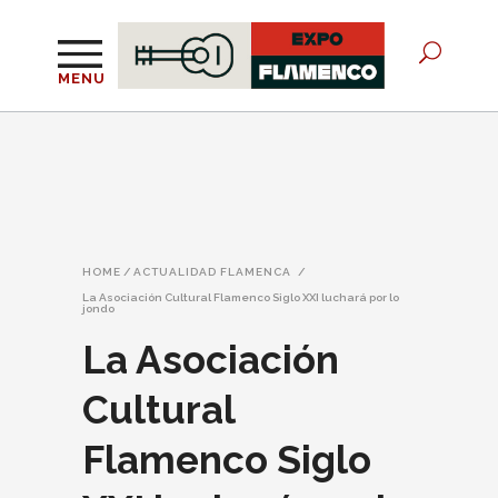
MENU
HOME
/
ACTUALIDAD FLAMENCA
/
La Asociación Cultural Flamenco Siglo XXI luchará por lo
jondo
La Asociación
Cultural
Flamenco Siglo