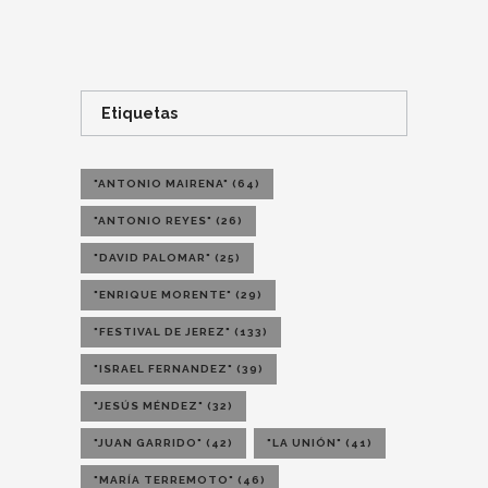
Etiquetas
"ANTONIO MAIRENA"
(64)
"ANTONIO REYES"
(26)
"DAVID PALOMAR"
(25)
"ENRIQUE MORENTE"
(29)
"FESTIVAL DE JEREZ"
(133)
"ISRAEL FERNANDEZ"
(39)
"JESÚS MÉNDEZ"
(32)
"JUAN GARRIDO"
(42)
"LA UNIÓN"
(41)
"MARÍA TERREMOTO"
(46)