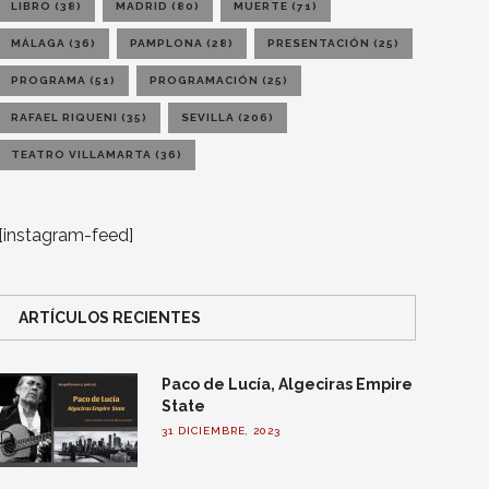
LIBRO
(38)
MADRID
(80)
MUERTE
(71)
MÁLAGA
(36)
PAMPLONA
(28)
PRESENTACIÓN
(25)
PROGRAMA
(51)
PROGRAMACIÓN
(25)
RAFAEL RIQUENI
(35)
SEVILLA
(206)
TEATRO VILLAMARTA
(36)
[instagram-feed]
ARTÍCULOS RECIENTES
Paco de Lucía, Algeciras Empire
State
31 DICIEMBRE, 2023