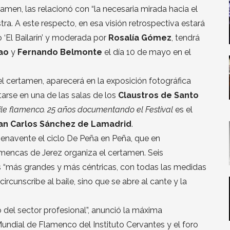
rtamen, las relacionó con “la necesaria mirada hacia el
ra. A este respecto, en esa visión retrospectiva estará
 ‘El Bailarín’ y moderada por
Rosalía Gómez
, tendrá
ao
y
Fernando Belmonte
el día 10 de mayo en el
el certamen, aparecerá en la exposición fotográfica
arse en una de las salas de los
Claustros de Santo
aile flamenco. 25 años documentando el Festival
es el
an Carlos Sánchez de Lamadrid
.
 Benavente el ciclo De Peña en Peña, que en
mencas de Jerez organiza el certamen. Seis
s “más grandes y más céntricas, con todas las medidas
ircunscribe al baile, sino que se abre al cante y la
 del sector profesional”, anunció la máxima
Mundial de Flamenco del Instituto Cervantes y el foro