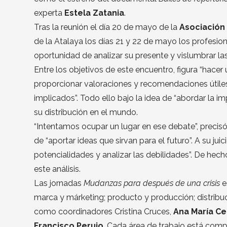
experta
Estela Zatania
.
Tras la reunión el día 20 de mayo de la
Asociación
de la Atalaya los días 21 y 22 de mayo los profesio
oportunidad de analizar su presente y vislumbrar las
Entre los objetivos de este encuentro, figura “hacer 
proporcionar valoraciones y recomendaciones útiles
implicados”. Todo ello bajo la idea de “abordar la im
su distribución en el mundo.
“Intentamos ocupar un lugar en ese debate”, precis
de “aportar ideas que sirvan para el futuro”. A su ju
potencialidades y analizar las debilidades”. De hech
este análisis.
Las jornadas
Mudanzas para después de una crisis
e
marca y márketing; producto y producción; distribuci
como coordinadores Cristina Cruces,
Ana María Ce
Francisco Perujo
. Cada área de trabajo está comp