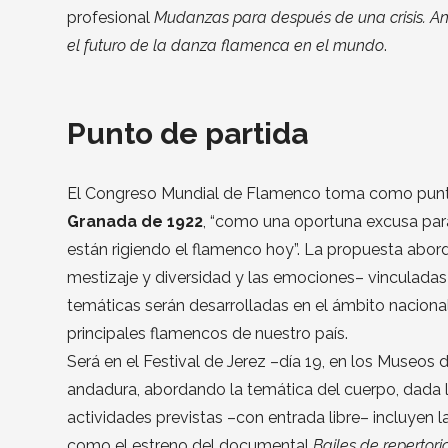
profesional
Mudanzas para después de una crisis. Aná
el futuro de la danza flamenca en el mundo
.
Punto de partida
El Congreso Mundial de Flamenco toma como punto
Granada de 1922
, “como una oportuna excusa para
están rigiendo el flamenco hoy”. La propuesta abord
mestizaje y diversidad y las emociones– vinculadas 
temáticas serán desarrolladas en el ámbito naciona
principales flamencos de nuestro país.
Será en el Festival de Jerez –día 19, en los Museos 
andadura, abordando la temática del cuerpo, dada l
actividades previstas –con entrada libre– incluyen 
como el estreno del documental
Bailes de repertori