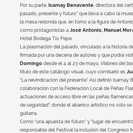
Por su parte,
Isamay Benavente
, directora del ce
pasado, presente y futuro” que lleva a cabo la muest
la mesa redonda que, en torno a la figura de Antonio
como protagonistas a
José Antonio, Manuel Mor
Hotel Bodega Tío Pepe.
La plasmación del pasado, vinculado a la historia d
firmada por una decena de autores y que podrá visit
Domingo
desde el 4 al 23 de mayo.
Visiones del b
título de este catálogo visual, cuyo comisario es
Ju
“La reivindicación del presente”. Así definió Isamay
colaboración con la Federación Local de Peñas Fla
actuaciones de acceso libre en las peñas flamenca
de seguridad”, donde el abanico artístico no sólo se c
guitarra.
Como “una apuesta de futuro” y “lugar de encuentro
responsable del Festival la inclusión del Congreso 