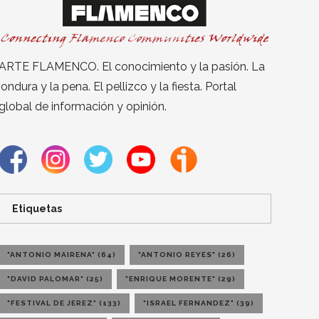
ARTE FLAMENCO. El conocimiento y la pasión. La
jondura y la pena. El pellizco y la fiesta. Portal
global de información y opinión.
Etiquetas
"ANTONIO MAIRENA"
(64)
"ANTONIO REYES"
(26)
"DAVID PALOMAR"
(25)
"ENRIQUE MORENTE"
(29)
"FESTIVAL DE JEREZ"
(133)
"ISRAEL FERNANDEZ"
(39)