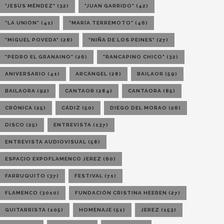
"JESÚS MÉNDEZ"
(32)
"JUAN GARRIDO"
(42)
"LA UNIÓN"
(41)
"MARÍA TERREMOTO"
(46)
"MIGUEL POVEDA"
(28)
"NIÑA DE LOS PEINES"
(27)
"PEDRO EL GRANAINO"
(26)
"RANCAPINO CHICO"
(32)
ANIVERSARIO
(41)
ARCÁNGEL
(28)
BAILAOR
(59)
BAILAORA
(92)
CANTAOR
(284)
CANTAORA
(85)
CRÓNICA
(25)
CÁDIZ
(50)
DIEGO DEL MORAO
(26)
DISCO
(25)
ENTREVISTA
(137)
ENTREVISTA AUDIOVISUAL
(58)
ESPACIO EXPOFLAMENCO JEREZ
(60)
FARRUQUITO
(37)
FESTIVAL
(71)
FLAMENCO
(3010)
FUNDACIÓN CRISTINA HEEREN
(27)
GUITARRISTA
(105)
HOMENAJE
(51)
JEREZ
(153)