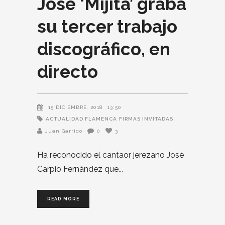
José ‘Mijita’ graba
su tercer trabajo
discográfico, en
directo
15 DICIEMBRE, 2018
13:50
ACTUALIDAD FLAMENCA
FIRMAS INVITADAS
Juan Garrido
0
3
Ha reconocido el cantaor jerezano José
Carpio Fernández que
READ MORE