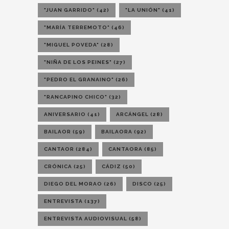
"JUAN GARRIDO"
(42)
"LA UNIÓN"
(41)
"MARÍA TERREMOTO"
(46)
"MIGUEL POVEDA"
(28)
"NIÑA DE LOS PEINES"
(27)
"PEDRO EL GRANAINO"
(26)
"RANCAPINO CHICO"
(32)
ANIVERSARIO
(41)
ARCÁNGEL
(28)
BAILAOR
(59)
BAILAORA
(92)
CANTAOR
(284)
CANTAORA
(85)
CRÓNICA
(25)
CÁDIZ
(50)
DIEGO DEL MORAO
(26)
DISCO
(25)
ENTREVISTA
(137)
ENTREVISTA AUDIOVISUAL
(58)