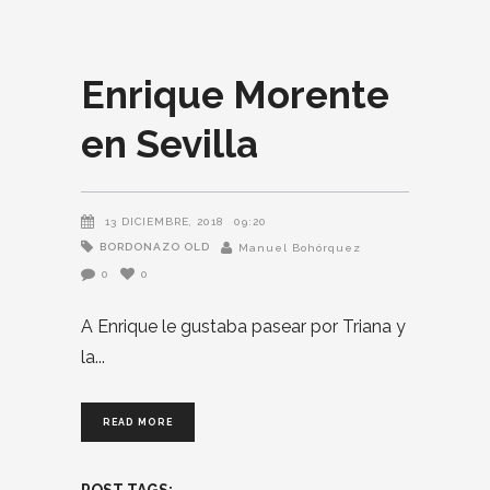
Enrique Morente
en Sevilla
13 DICIEMBRE, 2018
09:20
BORDONAZO OLD
Manuel Bohórquez
0
0
A Enrique le gustaba pasear por Triana y
la
READ MORE
POST TAGS: