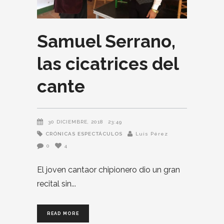
Samuel Serrano,
las cicatrices del
cante
30 DICIEMBRE, 2018
23:49
CRÓNICAS
ESPECTÁCULOS
Luis Pérez
0
4
El joven cantaor chipionero dio un gran
recital sin
READ MORE