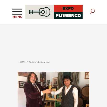
MENU
HOME
/
2018
/
diciembre