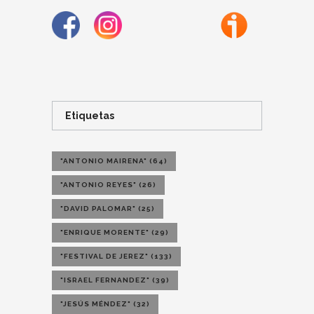
Etiquetas
"ANTONIO MAIRENA"
(64)
"ANTONIO REYES"
(26)
"DAVID PALOMAR"
(25)
"ENRIQUE MORENTE"
(29)
"FESTIVAL DE JEREZ"
(133)
"ISRAEL FERNANDEZ"
(39)
"JESÚS MÉNDEZ"
(32)