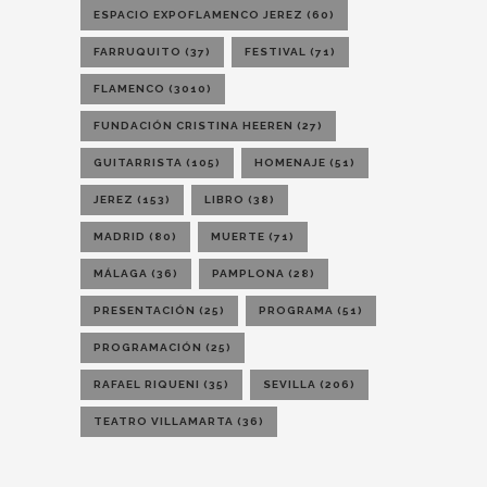
ESPACIO EXPOFLAMENCO JEREZ
(60)
FARRUQUITO
(37)
FESTIVAL
(71)
FLAMENCO
(3010)
FUNDACIÓN CRISTINA HEEREN
(27)
GUITARRISTA
(105)
HOMENAJE
(51)
JEREZ
(153)
LIBRO
(38)
MADRID
(80)
MUERTE
(71)
MÁLAGA
(36)
PAMPLONA
(28)
PRESENTACIÓN
(25)
PROGRAMA
(51)
PROGRAMACIÓN
(25)
RAFAEL RIQUENI
(35)
SEVILLA
(206)
TEATRO VILLAMARTA
(36)