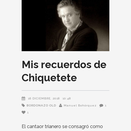
Mis recuerdos de
Chiquetete
16 DICIEMBRE, 2018
10:48
BORDONAZO OLD
Manuel Bohórquez
1
1
El cantaor trianero se consagró como