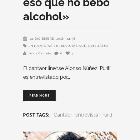
eso que no bebo
alcohol»
21 DICIEMBRE, 2018
14:38
ENTREVISTAS
ENTREVISTAS AUDIOVISUALES
Juan Garrido
0
1
​El cantaor linense Alonso Núñez 'Purili'
es entrevistado por
READ MORE
Cantaor
entrevista
Purili
POST TAGS: