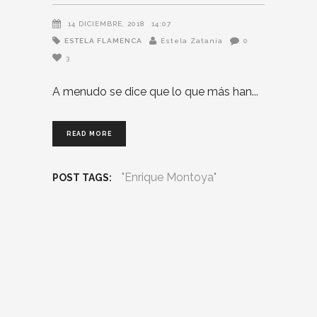
14 DICIEMBRE, 2018
14:07
ESTELA FLAMENCA
Estela Zatania
0
3
A menudo se dice que lo que más han
READ MORE
"Enrique Montoya"
POST TAGS: