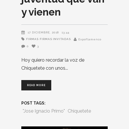
y vienen
17 DICIEMBRE, 2018
13:44
FIRMAS
FIRMAS INVITADAS
Expoflamenco
0
3
Hoy quiero recordar la voz de
Chiquetete con unos
READ MORE
POST TAGS:
"Jose Ignacio Primo"
Chiquetete