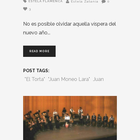
ESTELA FLAMENCA
Estela Zatania
0
3
No es posible olvidar aquella víspera del
nuevo año
READ MORE
POST TAGS:
"El Torta"
"Juan Moneo Lara"
Juan