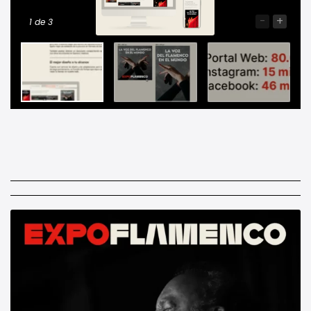
-
+
1
de 3