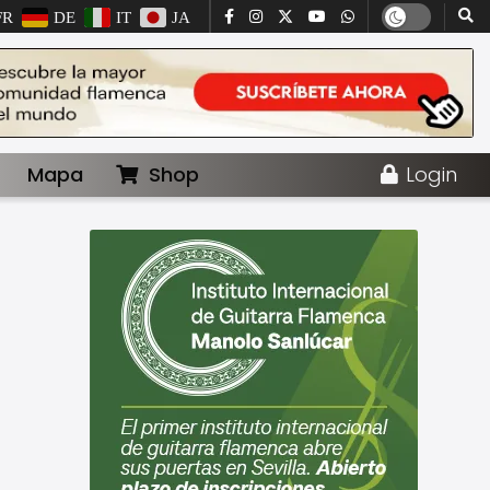
FR
DE
IT
JA
Mapa
Shop
Login