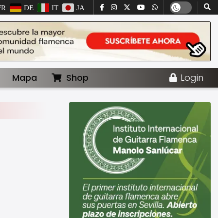
FR
DE
IT
JA
Mapa
Shop
Login