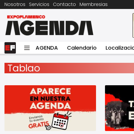
Nosotros
Servicios
Contacto
Membresias
AGENDA
Calendario
Localizaci
Tablao