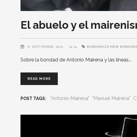
El abuelo y el mairenis
17 SEPTIEMBRE, 2021
14:14
BORDONAZO NEW
BORDONA
Sobre la bondad de Antonio Mairena y las líneas
READ MORE
"Antonio Mairena"
"Manuel Mairena"
C
POST TAGS: