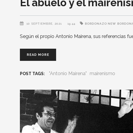
El abuelo y el mairenis
10 SEPTIEMBRE, 2021
19:44
BORDONAZO NEW
BORDON
Según el propio Antonio Mairena, sus referencias f
READ MORE
"Antonio Mairena"
mairenismo
POST TAGS: