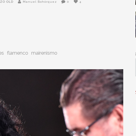
ZO OLD
Manuel Bohórquez
0
4
es
flamenco
mairenismo