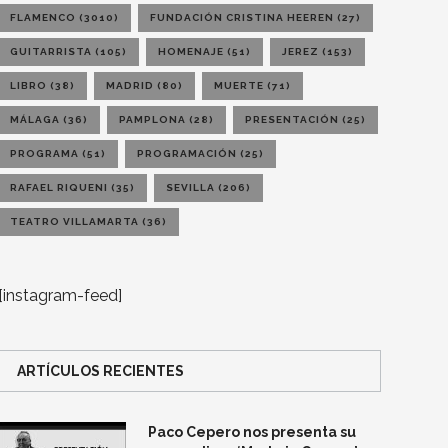
FLAMENCO
(3010)
FUNDACIÓN CRISTINA HEEREN
(27)
GUITARRISTA
(105)
HOMENAJE
(51)
JEREZ
(153)
LIBRO
(38)
MADRID
(80)
MUERTE
(71)
MÁLAGA
(36)
PAMPLONA
(28)
PRESENTACIÓN
(25)
PROGRAMA
(51)
PROGRAMACIÓN
(25)
RAFAEL RIQUENI
(35)
SEVILLA
(206)
TEATRO VILLAMARTA
(36)
[instagram-feed]
ARTÍCULOS RECIENTES
Paco Cepero nos presenta su