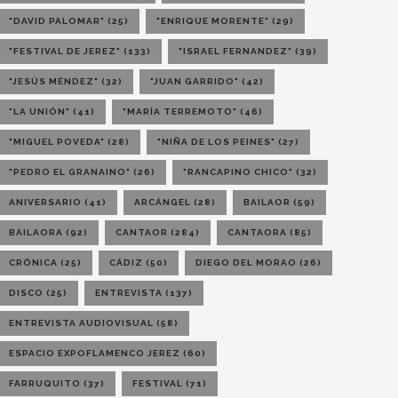
"DAVID PALOMAR"
(25)
"ENRIQUE MORENTE"
(29)
"FESTIVAL DE JEREZ"
(133)
"ISRAEL FERNANDEZ"
(39)
"JESÚS MÉNDEZ"
(32)
"JUAN GARRIDO"
(42)
"LA UNIÓN"
(41)
"MARÍA TERREMOTO"
(46)
"MIGUEL POVEDA"
(28)
"NIÑA DE LOS PEINES"
(27)
"PEDRO EL GRANAINO"
(26)
"RANCAPINO CHICO"
(32)
ANIVERSARIO
(41)
ARCÁNGEL
(28)
BAILAOR
(59)
BAILAORA
(92)
CANTAOR
(284)
CANTAORA
(85)
CRÓNICA
(25)
CÁDIZ
(50)
DIEGO DEL MORAO
(26)
DISCO
(25)
ENTREVISTA
(137)
ENTREVISTA AUDIOVISUAL
(58)
ESPACIO EXPOFLAMENCO JEREZ
(60)
FARRUQUITO
(37)
FESTIVAL
(71)