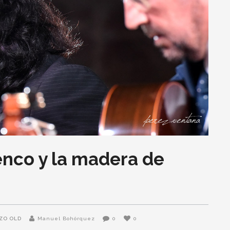
menco y la madera de
ZO OLD
Manuel Bohórquez
0
0