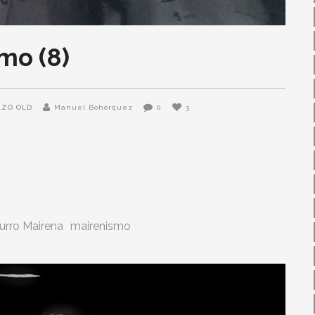
mo (8)
ZO OLD
Manuel Bohórquez
0
3
urro Mairena
mairenismo