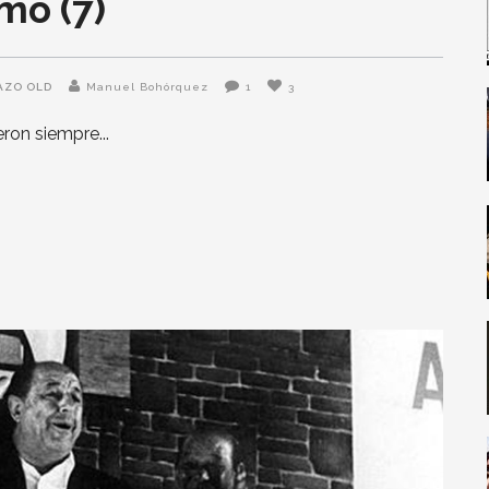
mo (7)
AZO OLD
Manuel Bohórquez
1
3
ueron siempre