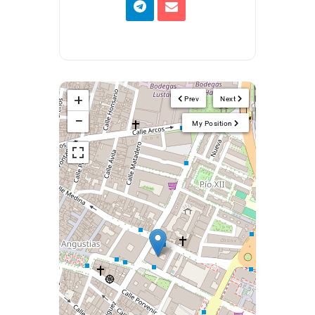
+
Prev
Next
−
My Position