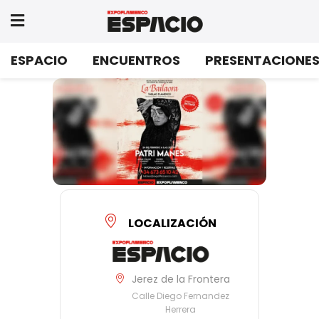
ESPACIO
ENCUENTROS
PRESENTACIONE
Cartel -baile-intimo-patri-
manes-festival-2025
LOCALIZACIÓN
Jerez de la Frontera
Calle Diego Fernandez
Herrera