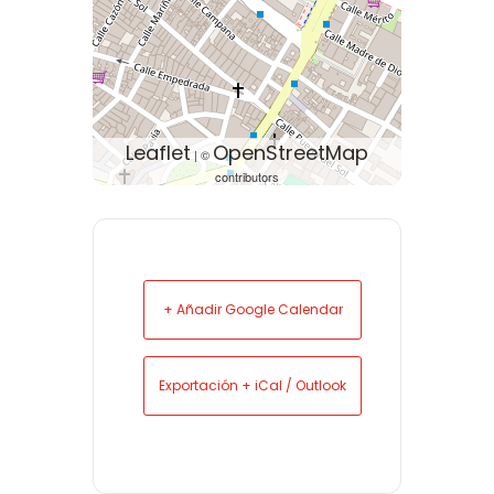
Leaflet
OpenStreetMap
| ©
contributors
+ Añadir Google Calendar
Exportación + iCal / Outlook