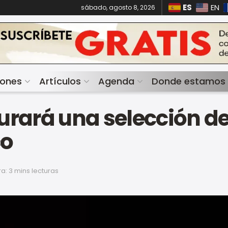
ES
EN
sábado, agosto 8, 2026
iones
Artículos
Agenda
Donde estamos
urará una selección d
co
a: 3 mins lecturas