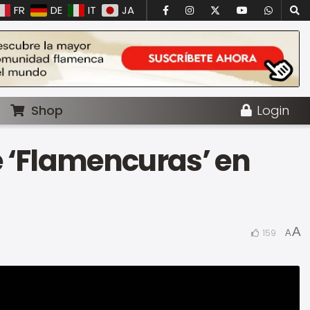
FR
DE
IT
JA
Shop
Login
e ‘Flamencuras’ en
A
159
A