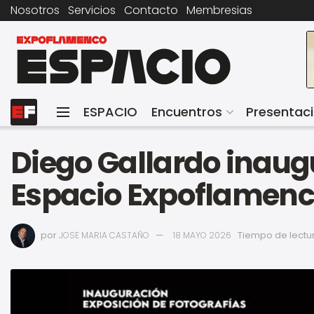
Nosotros
Servicios
Contacto
Membresias
ESPACIO
Encuentros
Presentac
Diego Gallardo inaug
Espacio Expoflamen
por
Tiempo de lectur
JOSE MARIA CASTAÑO
18 MAYO 2026