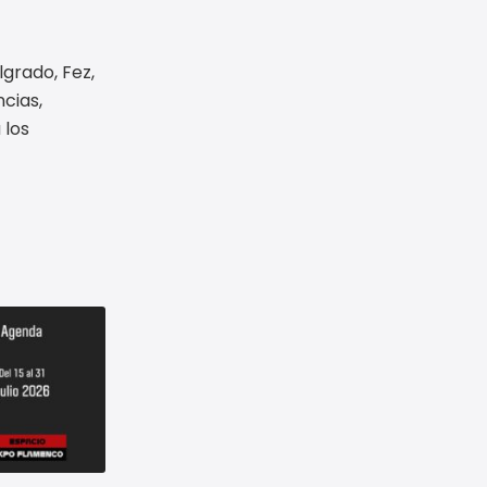
lgrado, Fez,
ncias,
 los