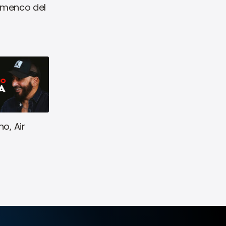
amenco del
o, Air