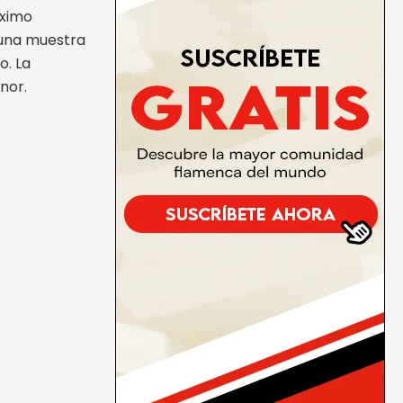
óximo
 una muestra
o. La
nor.