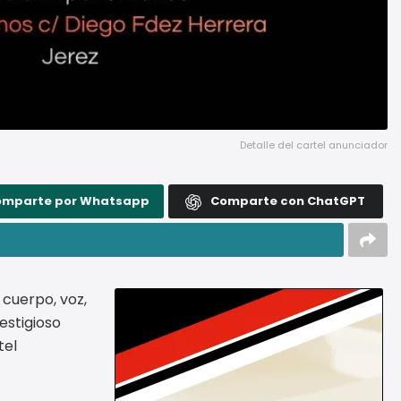
Detalle del cartel anunciador
omparte por Whatsapp
Comparte con ChatGPT
 cuerpo, voz,
estigioso
tel