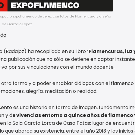
o Espacio Expoflamenco de Jerez con fotos de Flamencura y diseño
de Gonzalo López
rdo
 (Badajoz) ha recopilado en su libro
‘Flamencuras, luz 
na publicación que no sólo se detiene en captar instante
vo por sus vinculaciones con el mundo docente.
de otra forma y a poder entablar diálogos con el flamenco
emociones, alegría, meditación o realidad.
esento es una historia en forma de imagen, fundamentalme
ón y d
e vivencias entorno a quince años de flamenco 
 en la Sala García Lorca de Casa Patas; lugar de encuentr
o que abarca su existencia, entre el año 2013 y los inicios