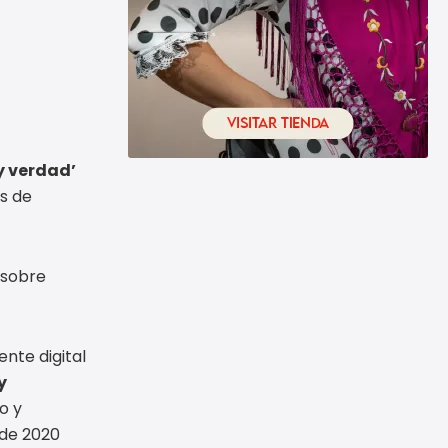
y verdad’
s de
 sobre
nte digital
y
o y
 de 2020