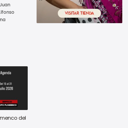
 Juan
Alfonso
ina
amenco del