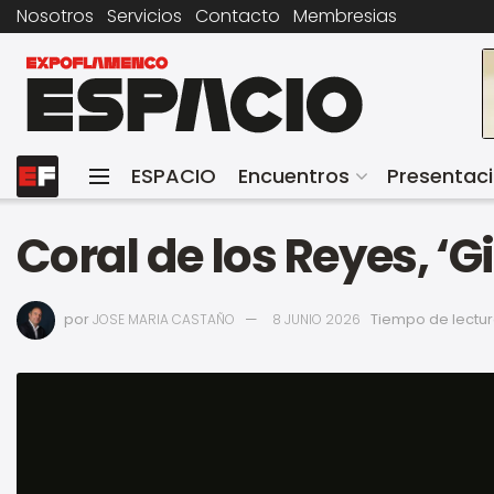
Nosotros
Servicios
Contacto
Membresias
ESPACIO
Encuentros
Presentac
Coral de los Reyes, ‘
por
Tiempo de lectura
JOSE MARIA CASTAÑO
8 JUNIO 2026