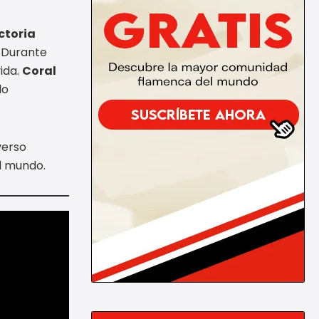
ctoria
. Durante
vida.
Coral
do
verso
l mundo.