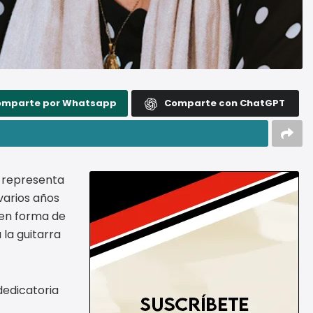
omparte por Whatsapp
Comparte con ChatGPT
s representa
varios años
 en forma de
la guitarra
dedicatoria