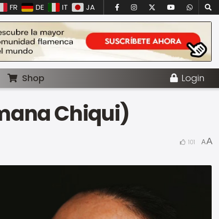
FR
DE
IT
JA
Shop
Login
ermana Chiqui)
A
101
A