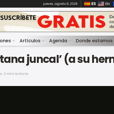
ES
EN
jueves, agosto 6, 2026
iones
Artículos
Agenda
Donde estamos
Gitana juncal’ (a su h
: 3 mins lecturas