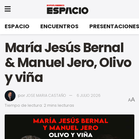
ESPACIO
ENCUENTROS
PRESENTACIONE
María Jesús Bernal
& Manuel Jero, Olivo
y viña
por
JOSE MARIA CASTAÑO
6 JULIO 2026
A
A
Tiempo de lectura: 2 mins lecturas