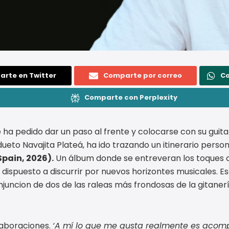
rte en Twitter
Comparte por correo
C
Comparte con Perplexity
le ha pedido dar un paso al frente y colocarse con su gui
ueto Navajita Plateá, ha ido trazando un itinerario person
Spain, 2026).
Un álbum donde se entreveran los toques
 dispuesto a discurrir por nuevos horizontes musicales. Eso
juncion de dos de las raleas más frondosas de la gitaner
laboraciones.
‘A mí lo que me gusta realmente es acom