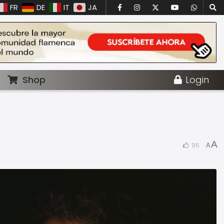
FR
DE
IT
JA
Shop
Login
A
95
A