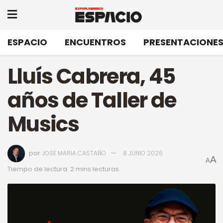
ESPACIO
ENCUENTROS
PRESENTACIONE
Lluís Cabrera, 45
años de Taller de
Musics
por
JOSE MARIA CASTAÑO
8 JUNIO 2026
A
A
Tiempo de lectura: 2 mins lecturas