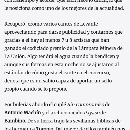
contratiempo y acorde. Qué fácil hace lo difícil, lo que
le posiciona como uno de los mejores de la actualidad.
Recuperó Jeromo varios cantes de Levante
aprovechando para darse publicidad y contarnos que
gracias a él hay al menos 7 u 8 artistas que han
ganado el codiciado premio de la Lámpara Minera de
La Unión. Algo tendrá el agua cuando la bendicen y
aunque sus formas en esta noche no se ajustaron al
estándar de cómo gusta el cante en el concurso,
denota que es un sabio capaz de aportar un sello
propio cuando se lo propone.
Por bulerías abordó el cuplé
Sin compromiso
de
Antonio Machín
y el archiconocido
Payaso
de
Bambino.
De su tierra trajo las sevillanas bíblicas de
los hermanos
Toronjo
. Del mayor de ellos también nos