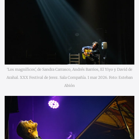
‘Los magníficos’, de Sandra Carrasco, Andrés Barrios, El Yiyo y David de
Arahal. XXX Festival de Jerez. Sala Compañía. 1 mar 2026. Foto: Esteban
Abión