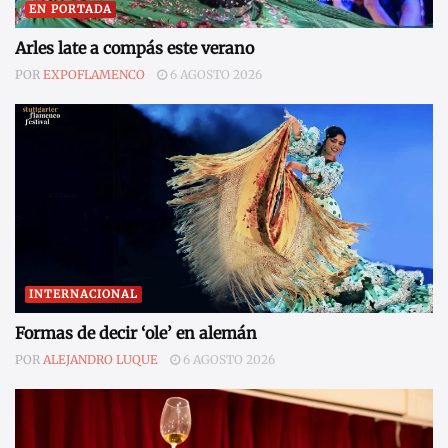
EN PORTADA
Arles late a compás este verano
POR
EXPOFLAMENCO
6 AGOSTO 2026
INTERNACIONAL
Formas de decir ‘ole’ en alemán
POR
ALEJANDRO LUQUE
6 AGOSTO 2026