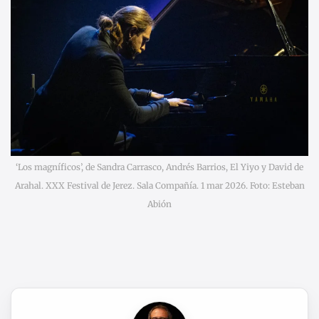
‘Los magníficos’, de Sandra Carrasco, Andrés Barrios, El Yiyo y David de
Arahal. XXX Festival de Jerez. Sala Compañía. 1 mar 2026. Foto: Esteban
Abión