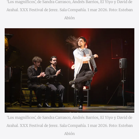
‘Los magníficos’, de Sandra Carrasco, Andrés Barrios, El Yiyo y David de
Arahal. XXX Festival de Jerez. Sala Compañía. 1 mar 2026. Foto: Esteban
Abión
‘Los magníficos’, de Sandra Carrasco, Andrés Barrios, El Yiyo y David de
Arahal. XXX Festival de Jerez. Sala Compañía. 1 mar 2026. Foto: Esteban
Abión