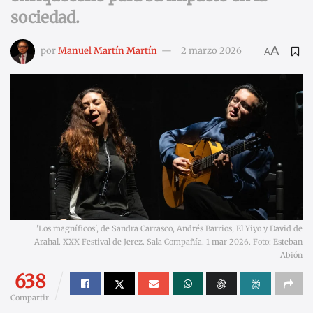
sociedad.
A
por
Manuel Martín Martín
2 marzo 2026
A
'Los magníficos', de Sandra Carrasco, Andrés Barrios, El Yiyo y David de
Arahal. XXX Festival de Jerez. Sala Compañía. 1 mar 2026. Foto: Esteban
Abión
638
Compartir