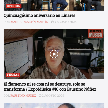
OPINIÓN
Quincuagésimo aniversario en Linares
POR
MANUEL MARTÍN MARTÍN
3 AGOSTO 2026
FIRMAS
El flamenco ni se crea ni se destruye, solo se
transforma / ExpoMúsica #10 con Faustino Núñez
POR
FAUSTINO NÚÑEZ
2 AGOSTO 2026