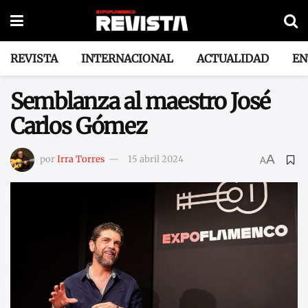
REVISTA
INTERNACIONAL
ACTUALIDAD
EN
Semblanza al maestro José
Carlos Gómez
A
por
Irra Torres
15 abril 2024
A