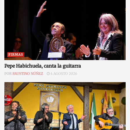
FIRMAS
Pepe Habichuela, canta la guitarra
POR
FAUSTINO NÚÑEZ
4 AGOSTO 2026