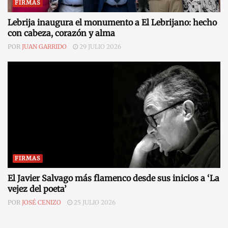
FIRMAS
Lebrija inaugura el monumento a El Lebrijano: hecho
con cabeza, corazón y alma
POR
JUAN GARRIDO
29 JULIO 2026
FIRMAS
El Javier Salvago más flamenco desde sus inicios a ‘La
vejez del poeta’
POR
JOSÉ CENIZO
25 JULIO 2026