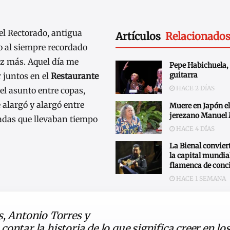
el Rectorado, antigua
Artículos
Relacionado
to al siempre recordado
z más. Aquel día me
Pepe Habichuela, 
guitarra
 juntos en el
Restaurante
HACE 2 DÍAS
el asunto entre copas,
e alargó y alargó entre
Muere en Japón el
jerezano Manuel
radas que llevaban tiempo
HACE 4 DÍAS
La Bienal conviert
la capital mundial
flamenca de conc
HACE 1 SEMANA
s, Antonio Torres y
ontar la historia de lo que significa creer en lo