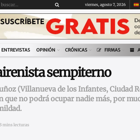
viernes, agosto 7, 2026
ENTREVISTAS
OPINIÓN
CRÓNICAS
FIRMAS
irenista sempiterno
ñoz (Villanueva de los Infantes, Ciudad Re
ón que no podrá ocupar nadie más, por muc
mildad.
3 mins lecturas