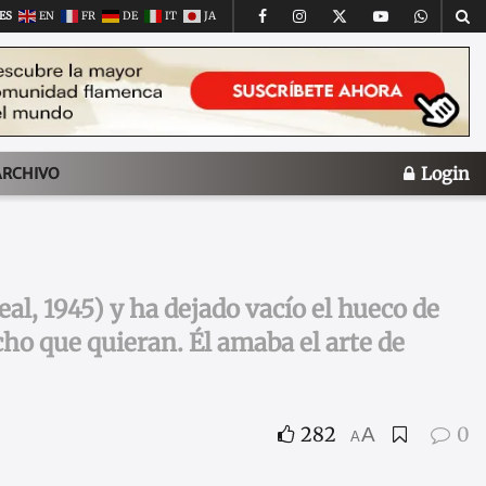
ES
EN
FR
DE
IT
JA
Login
ARCHIVO
al, 1945) y ha dejado vacío el hueco de
ho que quieran. Él amaba el arte de
282
0
A
A