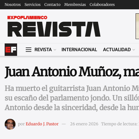
Nosotros
Servicios
Contacto
Membresias
Colaboradores
REVISTA
INTERNACIONAL
ACTUALIDAD
Juan Antonio Muñoz, ma
Ha muerto el guitarrista Juan Antonio Mu
su escaño del parlamento jondo. Un sill
Antonio desde la sinceridad, desde la hu
por
Eduardo J. Pastor
26 enero 2026
Tiempo de lectura: 