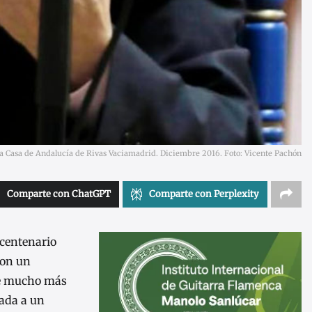
 la Casa de Andalucía de Rivas Vaciamadrid. Diciembre 2016. Foto: Vicente Pachón
Comparte con ChatGPT
Comparte con Perplexity
 centenario
ron un
ue mucho más
cada a un