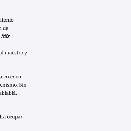
Antonio
n de
a
Mis
 al maestro y
a creer en
renismo. Sin
ablablá.
drá ocupar