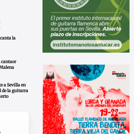
s
canta la
 cantaor
 Malena
e a Sevilla en
 de la guitarra
ierto
s