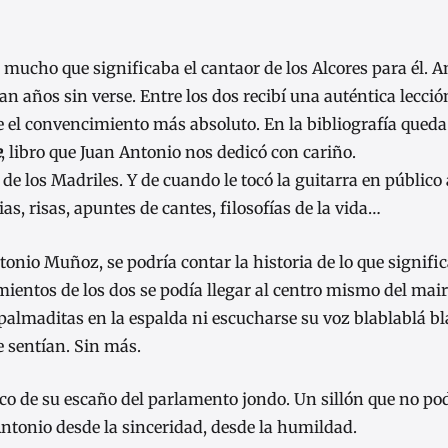
 lo mucho que significaba el cantaor de los Alcores para él. 
n años sin verse. Entre los dos recibí una auténtica lecció
 el convencimiento más absoluto. En la bibliografía qued
e
, libro que Juan Antonio nos dedicó con cariño.
 de los Madriles. Y de cuando le tocó la guitarra en público
, risas, apuntes de cantes, filosofías de la vida…
onio Muñoz, se podría contar la historia de lo que signific
imientos de los dos se podía llegar al centro mismo del mai
 palmaditas en la espalda ni escucharse su voz blablablá bl
e sentían. Sin más.
o de su escaño del parlamento jondo. Un sillón que no po
ntonio desde la sinceridad, desde la humildad.