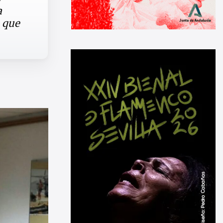
a
, que