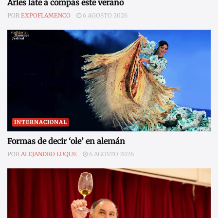
Arles late a compás este verano
POR
EXPOFLAMENCO
6 AGOSTO 2026
INTERNACIONAL
Formas de decir ‘ole’ en alemán
POR
ALEJANDRO LUQUE
6 AGOSTO 2026