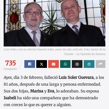
Luis Soler, con su sobrino Ramón Soler, autor de este artículo. Foto: Javier de la
Fuente - La Opinión de Zamora
735
Compartir
Ayer, día 3 de febrero, falleció
Luis Soler Guevara
, a los
81 años, después de una larga y penosa enfermedad.
Sus dos hijas,
Marisa
y
Eva
, lo adoraban. Su esposa
Isabeli
ha sido una compañera que ha demostrado
con creces lo que es querer a alguien.