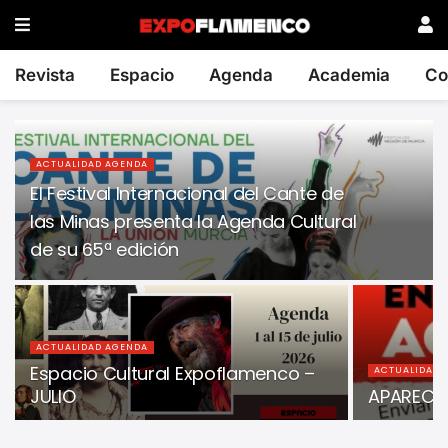
Revista
Espacio
Agenda
Academia
Co
ACTUALIDAD AGENDA
El Festival Internacional del Cante de
las Minas presenta la Agenda Cultural
de su 65ª edición
ACTUALIDAD AGENDA
Espacio Cultural Expoflamenco –
ACTUALIDAD 
JULIO
APARECE