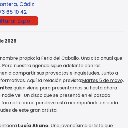
rontera, Cádiz
73 65 10 42
ltural Expo
de 2026
nombre propio: la Feria del Caballo. Una cita anual que
 Pero nuestra agenda sigue adelante con los
enen a compartir sus proyectos e inquietudes. Junto a
ormativas. Aquí la relación prevista:
Martes 5 de mayo,
enítez
quien viene para presentarnos su hasta ahora
ue nadie ve’. Un disco que se presentó en el pasado
y en formato como pendrive está acompañado en cada
tudes de este gran artista.
cantaora
Lucía Aliaño.
Una jovencísima artista que