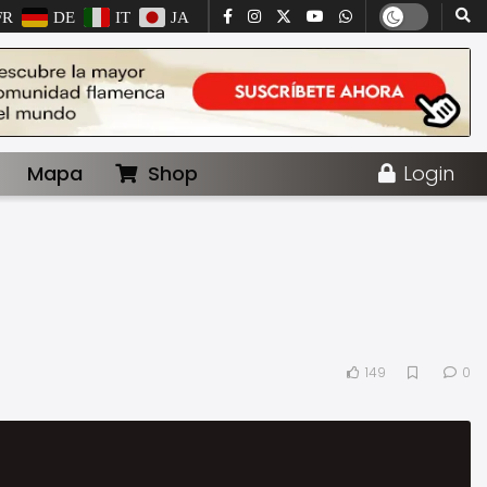
FR
DE
IT
JA
Mapa
Shop
Login
149
0