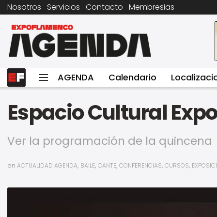
Nosotros
Servicios
Contacto
Membresias
AGENDA
Calendario
Localizaci
Espacio Cultural Ex
Ver la programación de la quincena
en
,
,
,
,
,
ACTUALIDAD AGENDA
BAILE
CANTE
CONFERENCIAS
CURSOS
EXPOSIC