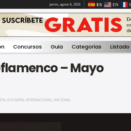
ES
EN
jueves, agosto 6, 2026
on
Concursos
Guia
Categorias
Listado
poflamenco – Mayo
,
,
,
IÓN
GUITARRA
INTERNACIONAL
NACIONAL