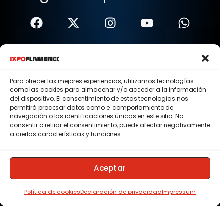
Términos Y Condiciones
Política De Privacidad
Para ofrecer las mejores experiencias, utilizamos tecnologías
como las cookies para almacenar y/o acceder a la información
Política De Cookies
del dispositivo. El consentimiento de estas tecnologías nos
permitirá procesar datos como el comportamiento de
Aviso Legal
navegación o las identificaciones únicas en este sitio. No
consentir o retirar el consentimiento, puede afectar negativamente
© 2015 - 2026 . Todos los derechos reservados.
a ciertas características y funciones.
Nosotros
Contacto
Aceptar
Membresias
Política de cookies
Declaración de privacidad
Impressum