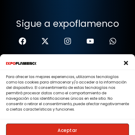
Sigue a expoflamenco
Términos Y Condiciones
Política De Privacidad
Para ofrecer las mejores experiencias, utilizamos tecnologías
como las cookies para almacenar y/o acceder a la información
Política De Cookies
del dispositivo. El consentimiento de estas tecnologías nos
permitirá procesar datos como el comportamiento de
Aviso Legal
navegación o las identificaciones únicas en este sitio. No
consentir o retirar el consentimiento, puede afectar negativamente
© 2015 - 2026 . Todos los derechos reservados.
a ciertas características y funciones.
Nosotros
Contacto
Aceptar