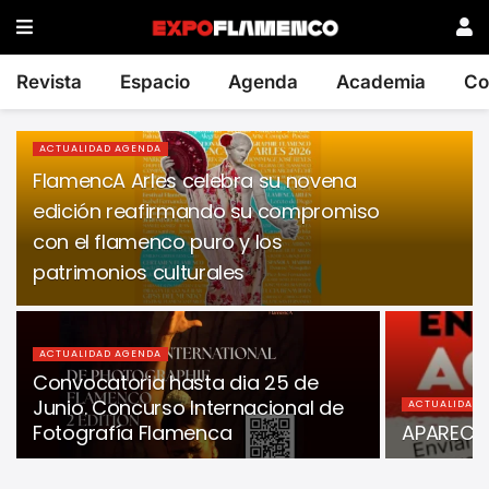
Revista
Espacio
Agenda
Academia
Co
ACTUALIDAD AGENDA
FlamencA Arles celebra su novena
edición reafirmando su compromiso
con el flamenco puro y los
patrimonios culturales
ACTUALIDAD AGENDA
Convocatoria hasta dia 25 de
Junio. Concurso Internacional de
ACTUALIDAD 
Fotografía Flamenca
APARECE