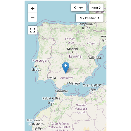
+
Prev
Next
−
My Position