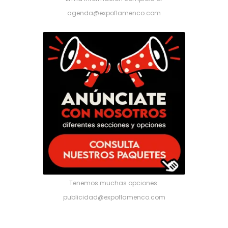
agenda@expoflamenco.com
Tenemos muchas opciones:
publicidad@expoflamenco.com