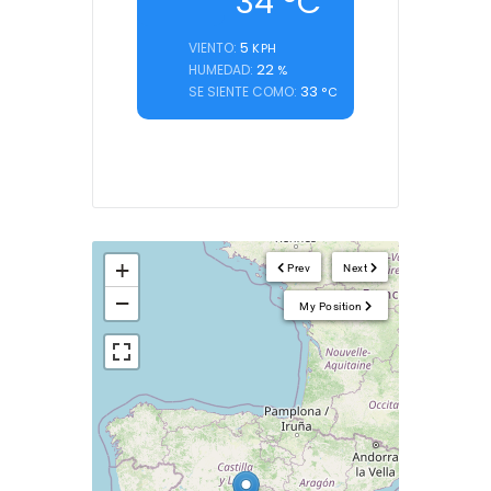
34
°C
5
VIENTO:
KPH
22
HUMEDAD:
%
33
SE SIENTE COMO:
°C
+
Prev
Next
−
My Position