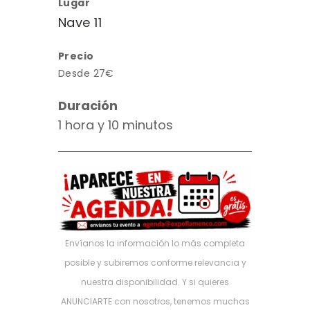
Lugar
Nave 11
Precio
Desde 27€
Duración
1 hora y 10 minutos
Envíanos la información lo más completa
posible y subiremos conforme relevancia y
nuestra disponibilidad. Y si quieres
ANUNCIARTE con nosotros, tenemos muchas