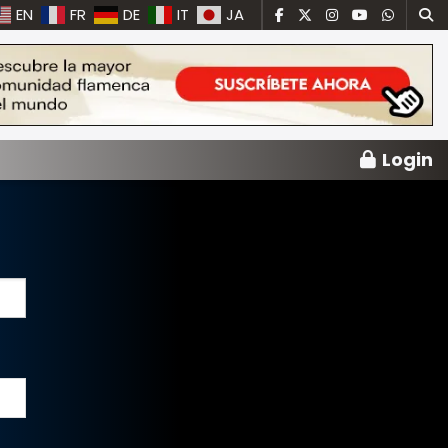
EN
FR
DE
IT
JA
Login