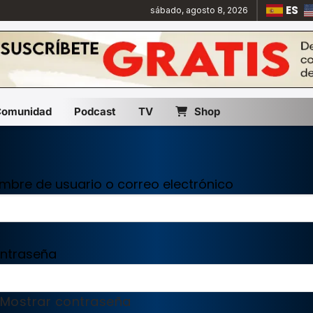
ES
sábado, agosto 8, 2026
Comunidad
Podcast
TV
Shop
mbre de usuario o correo electrónico
ntraseña
Mostrar contraseña