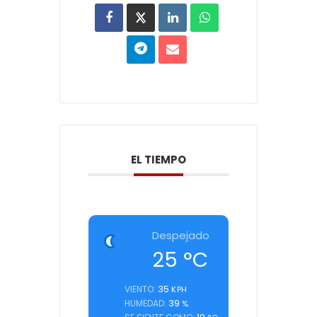
EL TIEMPO
Despejado
25
°C
35
VIENTO:
KPH
39
HUMEDAD:
%