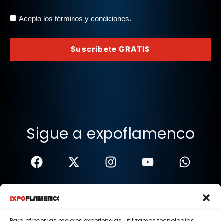
Acepto los términos y condiciones.
Suscríbete GRATIS
Sigue a expoflamenco
Términos Y Condiciones
Política De Privacidad
Para ofrecer las mejores experiencias, utilizamos tecnologías