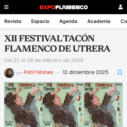
Revista
Espacio
Agenda
Academia
Co
XII FESTIVAL TACÓN
FLAMENCO DE UTRERA
Del 22 al 28 de febrero de 2026
Patri Manes
12 diciembre 2025
por