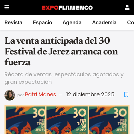
Revista
Espacio
Agenda
Academia
Co
La venta anticipada del 30
Festival de Jerez arranca con
fuerza
Récord de ventas, espectáculos agotados y
gran expectación
Patri Manes
12 diciembre 2025
por