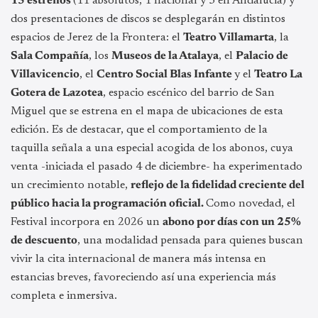
15 estrenos
(11 absolutos, 1 nacional y 3 en Andalucía) y
dos presentaciones de discos se desplegarán en distintos
espacios de Jerez de la Frontera: el
Teatro Villamarta
, la
Sala Compañía
, los
Museos de la Atalaya
, el
Palacio de
Villavicencio
, el
Centro Social Blas Infante
y el
Teatro La
Gotera de Lazotea
, espacio escénico del barrio de San
Miguel que se estrena en el mapa de ubicaciones de esta
edición. Es de destacar, que el
comportamiento de la
taquilla señala a una especial acogida de los abonos, cuya
venta -iniciada el pasado 4 de diciembre- ha experimentado
un crecimiento notable,
reflejo de la fidelidad creciente del
público hacia la programación oficial.
Como novedad, el
Festival incorpora en 2026 un
abono por días con un 25%
de descuento
, una modalidad pensada para quienes buscan
vivir la cita internacional de manera más intensa en
estancias breves, favoreciendo así una experiencia más
completa e inmersiva.