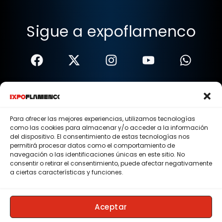
Sigue a expoflamenco
Términos Y Condiciones
Política De Privacidad
Para ofrecer las mejores experiencias, utilizamos tecnologías
como las cookies para almacenar y/o acceder a la información
Política De Cookies
del dispositivo. El consentimiento de estas tecnologías nos
permitirá procesar datos como el comportamiento de
Aviso Legal
navegación o las identificaciones únicas en este sitio. No
consentir o retirar el consentimiento, puede afectar negativamente
© 2015 - 2026 . Todos los derechos reservados.
a ciertas características y funciones.
Nosotros
Contacto
Aceptar
Membresias