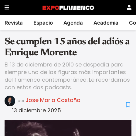
Revista
Espacio
Agenda
Academia
Co
Se cumplen 15 años del adiós a
Enrique Morente
El 13 de diciembre de 2010 se despedía para
siempre una de las figuras más importantes
del flamenco contemporáneo. Le recordamos
con estos dos podcasts.
Jose Maria Castaño
por
13 diciembre 2025