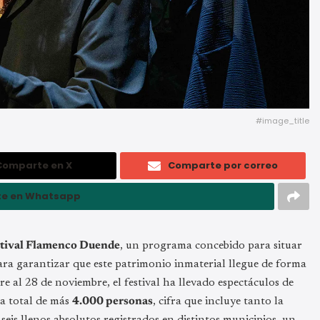
#image_title
Comparte en X
Comparte por correo
e en Whatsapp
tival Flamenco Duende
, un programa concebido para situar
 para garantizar que este patrimonio inmaterial llegue de forma
re al 28 de noviembre, el festival ha llevado espectáculos de
ia total de más
4.000 personas
, cifra que incluye tanto la
 seis llenos absolutos registrados en distintos municipios, un