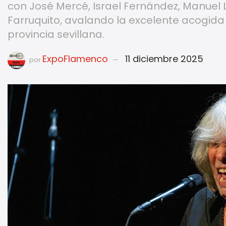
con José Mercé, Israel Fernández, Manuel L
Farruquito, avalando la excelente acogida
provincia sevillana.
ExpoFlamenco
11 diciembre 2025
por