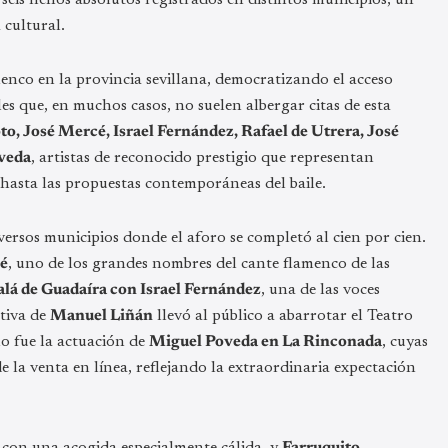
 cultural.
enco en la provincia sevillana, democratizando el acceso
es que, en muchos casos, no suelen albergar citas de esta
o, José Mercé, Israel Fernández, Rafael de Utrera, José
veda
, artistas de reconocido prestigio que representan
l hasta las propuestas contemporáneas del baile.
versos municipios donde el aforo se completó al cien por cien.
cé
, uno de los grandes nombres del cante flamenco de las
alá de Guadaíra con Israel Fernández
, una de las voces
ativa de
Manuel Liñán
llevó al público a abarrotar el Teatro
o fue la actuación de
Miguel Poveda en La Rinconada
, cuyas
 la venta en línea, reflejando la extraordinaria expectación
con una acogida especialmente cálida, y
Farruquito