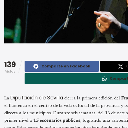
139
Comparte en Facebook
Vistas
Compart
Diputación de Sevilla
La
cierra la primera edición del
Fes
el flamenco en el centro de la vida cultural de la provincia y
directa a los municipios. Durante seis semanas, del 16 de octub
primer nivel a
15 escenarios públicos
, logrando una asistenc
venta física como la online y que se ha visto impulsada por los