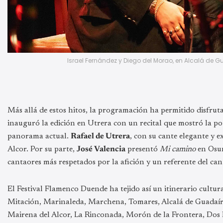
Israel Fernández y Diego del Morao, en Alcalá de 
Más allá de estos hitos, la programación ha permitido disfrut
inauguró la edición en Utrera con un recital que mostró la po
panorama actual.
Rafael de Utrera
, con su cante elegante y e
Alcor. Por su parte,
José Valencia
presentó
Mi camino
en Osun
cantaores más respetados por la afición y un referente del cant
El Festival Flamenco Duende ha tejido así un itinerario cultu
Mitación, Marinaleda, Marchena, Tomares, Alcalá de Guadaíra,
Mairena del Alcor, La Rinconada, Morón de la Frontera, Dos