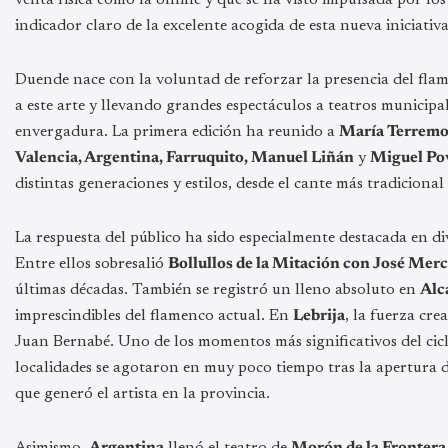
indicador claro de la excelente acogida de esta nueva iniciativa
Duende nace con la voluntad de reforzar la presencia del flam
a este arte y llevando grandes espectáculos a teatros municipal
envergadura. La primera edición ha reunido a
María Terremot
Valencia, Argentina, Farruquito, Manuel Liñán
y
Miguel Po
distintas generaciones y estilos, desde el cante más tradiciona
La respuesta del público ha sido especialmente destacada en di
Entre ellos sobresalió
Bollullos de la Mitación con José Mer
últimas décadas. También se registró un lleno absoluto en
Alc
imprescindibles del flamenco actual. En
Lebrija
, la fuerza cre
Juan Bernabé. Uno de los momentos más significativos del cicl
localidades se agotaron en muy poco tiempo tras la apertura de
que generó el artista en la provincia.
Asimismo,
Argentina
llenó el teatro de
Morón de la Frontera