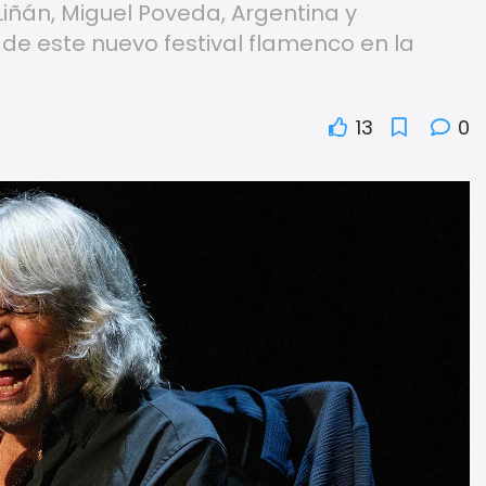
iñán, Miguel Poveda, Argentina y
 de este nuevo festival flamenco en la
13
0