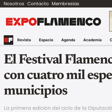
Nosotros
Contacto
Membresias
Revista
Espacio
Agenda
Academia
El Festival Flamen
con cuatro mil esp
municipios
La primera edición del ciclo de la Diputació