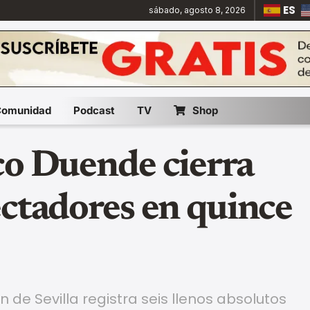
ES
sábado, agosto 8, 2026
Comunidad
Podcast
TV
Shop
co Duende cierra
ectadores en quince
n de Sevilla registra seis llenos absolutos