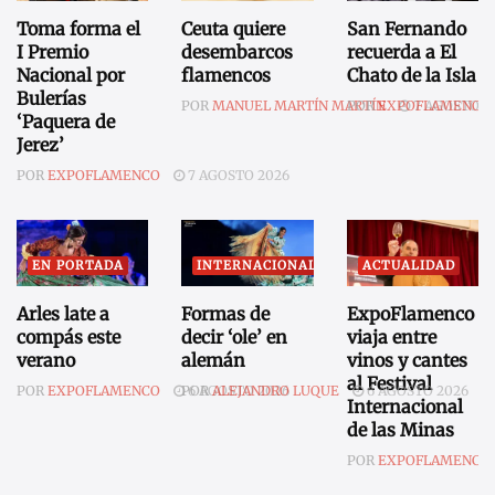
Toma forma el
Ceuta quiere
San Fernando
I Premio
desembarcos
recuerda a El
Nacional por
flamencos
Chato de la Isla
Bulerías
POR
MANUEL MARTÍN MARTÍN
POR
EXPOFLAMENCO
7 AGOSTO 2
‘Paquera de
Jerez’
POR
EXPOFLAMENCO
7 AGOSTO 2026
EN PORTADA
INTERNACIONAL
ACTUALIDAD
Arles late a
Formas de
ExpoFlamenco
compás este
decir ‘ole’ en
viaja entre
verano
alemán
vinos y cantes
al Festival
POR
EXPOFLAMENCO
POR
6 AGOSTO 2026
ALEJANDRO LUQUE
6 AGOSTO 2026
Internacional
de las Minas
POR
EXPOFLAMENCO