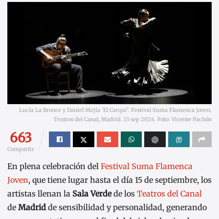
Lucía La Bronce y Daniel Mejía 'El Carqui'. Festival Suma Flamenca Joven.
Teatros del Canal, Madrid. 13 sep 2024. Foto: Vicente Pachón
663
Compartir
En plena celebración del
Festival Suma Flamenca
Joven
, que tiene lugar hasta el día 15 de septiembre, los
artistas llenan la
Sala Verde
de los
Teatros del Canal
de
Madrid
de sensibilidad y personalidad, generando