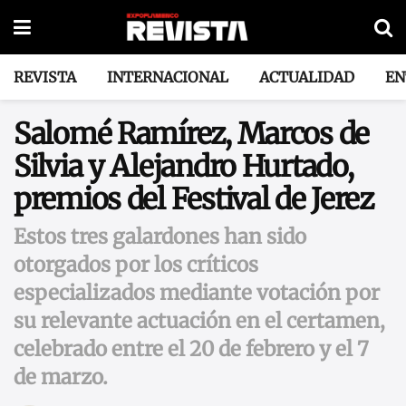
REVISTA
INTERNACIONAL
ACTUALIDAD
EN
Salomé Ramírez, Marcos de
Silvia y Alejandro Hurtado,
premios del Festival de Jerez
Estos tres galardones han sido
otorgados por los críticos
especializados mediante votación por
su relevante actuación en el certamen,
celebrado entre el 20 de febrero y el 7
de marzo.