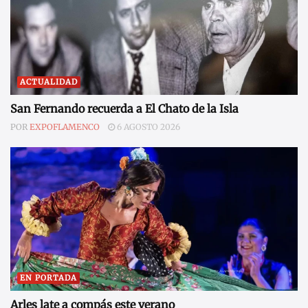
ACTUALIDAD
San Fernando recuerda a El Chato de la Isla
POR
EXPOFLAMENCO
6 AGOSTO 2026
EN PORTADA
Arles late a compás este verano