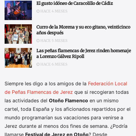
El gusto idóneo de Caracolillo de Cádiz
HACE 4 MESES
Curro de la Morena y su eco gitano, veinticinco
años después
HACE 5 MESES
Las peñas flamencas de Jerez rinden homenaje
a Lorenzo Gálvez Ripoll
HACE 6 MESES
Siempre les digo a los amigos de la
Federación Local
de Peñas Flamencas de Jerez
que si recogieran todas
las actividades del
Otoño Flamenco
en un mismo
cartel, toda España y los aficionados repartidos por el
mundo programarían sus vacaciones para venirse a
Jerez durante al menos dos fines de semana. ¿Podría
llamarse
Festival de Jerez en Otoño
? Desde