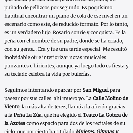
puñado de pellizcos por segundo. Es poquísimo
habitual encontrar un piano de cola de ese nivel en un
escenario como este, de reducido formato. Por lo tanto,
es un verdadero lujo. Rosario sonríe y conquista. Es la
peña con el nombre de su padre, donde se ha criado,
con su gente… Era y fue una tarde especial. Me resultó
inolvidable oír e interiorizar notas musicales
punzantes e hirientes, aunque ya luego todo es fiesta y
su teclado celebra la vida por bulerías.
Seguimos intentando aparcar por
San Miguel
para
pasear por sus calles, ahí muero yo. La
Calle Molino de
Viento
, la más alta de Jerez, llamó a la afición gracias
a la
Peña La Zúa
, que ha elegido el
Teatro La Gotera de
la Azotea
como espacio para dos de los recitales de su
ciclo, que por cierto ha titulado
Mujeres, Gitanas y