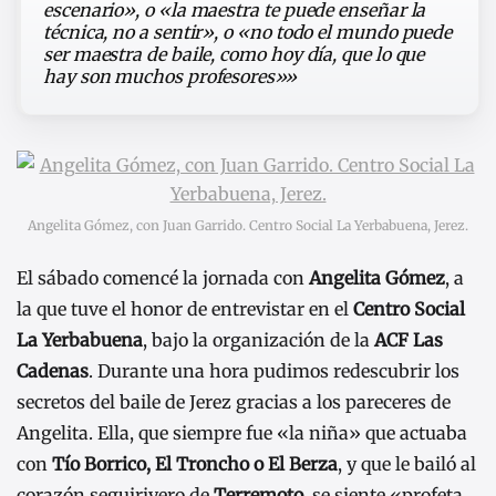
escenario», o «la maestra te puede enseñar la
técnica, no a sentir», o «no todo el mundo puede
ser maestra de baile, como hoy día, que lo que
hay son muchos profesores»»
Angelita Gómez, con Juan Garrido. Centro Social La Yerbabuena, Jerez.
El sábado comencé la jornada con
Angelita Gómez
, a
la que tuve el honor de entrevistar en el
Centro Social
La Yerbabuena
, bajo la organización de la
ACF Las
Cadenas
. Durante una hora pudimos redescubrir los
secretos del baile de Jerez gracias a los pareceres de
Angelita. Ella, que siempre fue «la niña» que actuaba
con
Tío Borrico, El Troncho o El Berza
, y que le bailó al
corazón seguiriyero de
Terremoto
, se siente «profeta