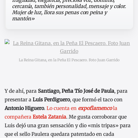
cercanía, también personalidad, mensaje y color.
Mujer de luz, llora sus penas con peina y
mantón»
La Reina Gitana, en la Peña El Pescaero. Foto Juan Garrido
Y de ahí, para
Santiago, Peña Tío José de Paula
, para
presentar a
Luis Perdiguero
, que formó el taco con
Antonio Higuero
.
Lo cuenta en
expoflamenco
la
compañera
Estela Zatania
. Me gusta corroborar que
Luis dejó una gran sensación y dio «mis tripas» para
que el sello Paulera quedara patentado en cada