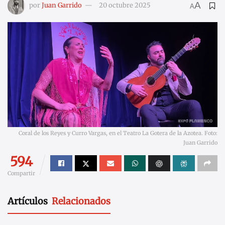
A
por
Juan Garrido
20 octubre 2025
A
Coral de los Reyes y Curro Vargas, en el Teatro La Gotera de la Azotea. Foto:
Juan Garrido
594
Compartir
Artículos
Relacionados