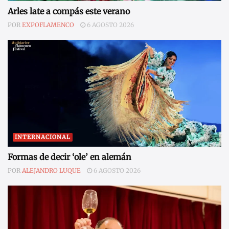
Arles late a compás este verano
POR
EXPOFLAMENCO
6 AGOSTO 2026
INTERNACIONAL
Formas de decir ‘ole’ en alemán
POR
ALEJANDRO LUQUE
6 AGOSTO 2026