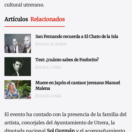
cultural utrerano.
Artículos
Relacionados
San Fernando recuerda a El Chato de la Isla
HACE 14 HORAS
Test: ¿cuánto sabes de Fosforito?
HACE 4 DÍAS
Muere en Japón el cantaor jerezano Manuel
Malena
HACE 4 DÍAS
El evento ha contado con la presencia de la familia del
artista, concejales del Ayuntamiento de Utrera, la
diputada nacional
Sol Guzmán
y el acompañamiento