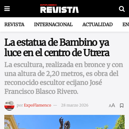
REVISTA
INTERNACIONAL
ACTUALIDAD
EN
La estatua de Bambino ya
luce en el centro de Utrera
La escultura, realizada en bronce y con
una altura de 2,20 metros, es obra del
reconocido escultor ecijano José
Francisco Blasco Rivero.
A
por
ExpoFlamenco
28 marzo 2026
A