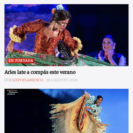
EN PORTADA
Arles late a compás este verano
POR
EXPOFLAMENCO
6 AGOSTO 2026