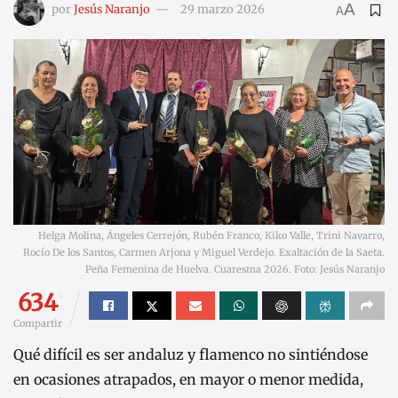
A
por
Jesús Naranjo
29 marzo 2026
A
Helga Molina, Ángeles Cerrejón, Rubén Franco, Kiko Valle, Trini Navarro,
Rocío De los Santos, Carmen Arjona y Miguel Verdejo. Exaltación de la Saeta.
Peña Femenina de Huelva. Cuaresma 2026. Foto: Jesús Naranjo
634
Compartir
Qué difícil es ser andaluz y flamenco no sintiéndose
en ocasiones atrapados, en mayor o menor medida,