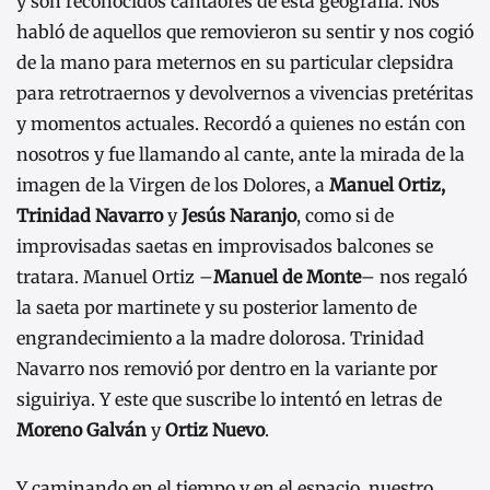
y son reconocidos cantaores de esta geografía. Nos
habló de aquellos que removieron su sentir y nos cogió
de la mano para meternos en su particular clepsidra
para retrotraernos y devolvernos a vivencias pretéritas
y momentos actuales. Recordó a quienes no están con
nosotros y fue llamando al cante, ante la mirada de la
imagen de la Virgen de los Dolores, a
Manuel Ortiz,
Trinidad Navarro
y
Jesús Naranjo
, como si de
improvisadas saetas en improvisados balcones se
tratara. Manuel Ortiz –
Manuel de Monte
– nos regaló
la saeta por martinete y su posterior lamento de
engrandecimiento a la madre dolorosa. Trinidad
Navarro nos removió por dentro en la variante por
siguiriya. Y este que suscribe lo intentó en letras de
Moreno Galván
y
Ortiz Nuevo
.
Y caminando en el tiempo y en el espacio, nuestro