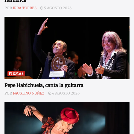
POR
IRRA TORRES
5 AGOSTO 2026
FIRMAS
Pepe Habichuela, canta la guitarra
POR
FAUSTINO NÚÑEZ
4 AGOSTO 2026