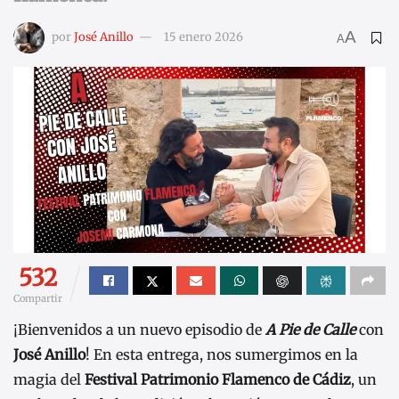
A
por
José Anillo
15 enero 2026
A
532
Compartir
¡Bienvenidos a un nuevo episodio de
A Pie de Calle
con
José Anillo
! En esta entrega, nos sumergimos en la
magia del
Festival Patrimonio Flamenco de Cádiz
, un