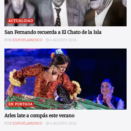
ACTUALIDAD
San Fernando recuerda a El Chato de la Isla
POR
EXPOFLAMENCO
6 AGOSTO 2026
EN PORTADA
Arles late a compás este verano
POR
EXPOFLAMENCO
6 AGOSTO 2026