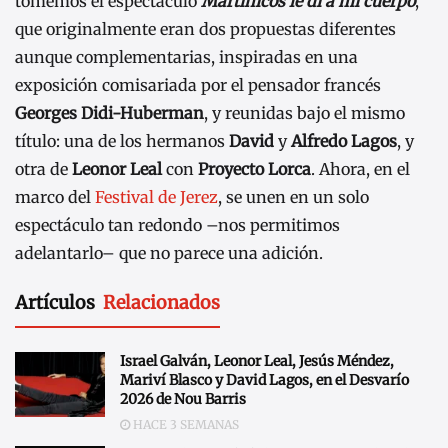
tomemos el espectáculo
Martinicos le di a mi cuerpo
,
que originalmente eran dos propuestas diferentes
aunque complementarias, inspiradas en una
exposición comisariada por el pensador francés
Georges Didi-Huberman
, y reunidas bajo el mismo
título: una de los hermanos
David
y
Alfredo Lagos
, y
otra de
Leonor Leal
con
Proyecto Lorca
. Ahora, en el
marco del
Festival de Jerez
, se unen en un solo
espectáculo tan redondo –nos permitimos
adelantarlo– que no parece una adición.
Artículos
Relacionados
Israel Galván, Leonor Leal, Jesús Méndez,
Mariví Blasco y David Lagos, en el Desvarío
2026 de Nou Barris
HACE 3 SEMANAS