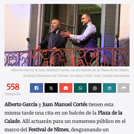
Alberto García & Juan Manuel Cortés, en un balcón de la Plaza de la Calade.
Festival Flamenco de Nîmes. 14 enero 2026. Foto: Sandy Korzekwa
558
Compartir
Alberto García
y
Juan Manuel Cortés
tienen esta
misma tarde una cita en un balcón de la
Plaza de la
Calade
. Allí actuarán para un numeroso público en el
marco del
Festival de Nîmes
, desgranando un