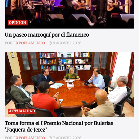
OPINIÓN
Un paseo marroquí por el flamenco
POR
EXPOFLAMENCO
8 AGOSTO 2026
ACTUALIDAD
Toma forma el I Premio Nacional por Bulerías
‘Paquera de Jerez’
POR
EXPOFLAMENCO
7 AGOSTO 2026