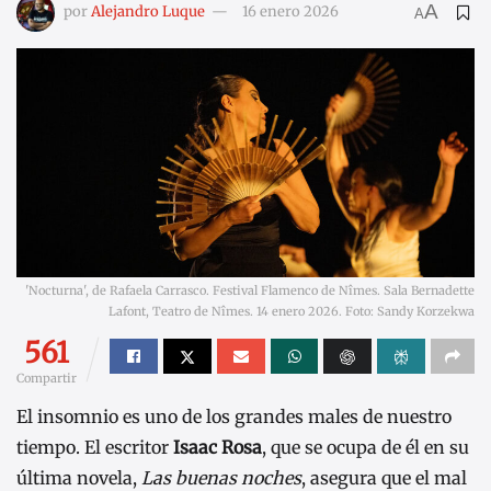
A
por
Alejandro Luque
16 enero 2026
A
'Nocturna', de Rafaela Carrasco. Festival Flamenco de Nîmes. Sala Bernadette
Lafont, Teatro de Nîmes. 14 enero 2026. Foto: Sandy Korzekwa
561
Compartir
El insomnio es uno de los grandes males de nuestro
tiempo. El escritor
Isaac Rosa
, que se ocupa de él en su
última novela,
Las buenas noches
, asegura que el mal