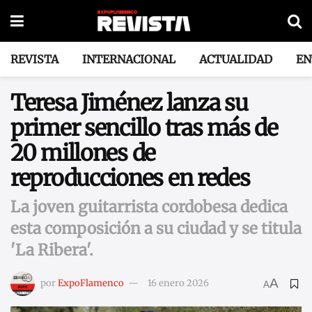
REVISTA
INTERNACIONAL
ACTUALIDAD
EN
Teresa Jiménez lanza su
primer sencillo tras más de
20 millones de
reproducciones en redes
La joven guitarrista cordobesa dedica
esta composición a su ciudad y se titula
'La Ribera'.
A
por
ExpoFlamenco
16 enero 2026
A