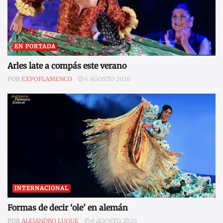
EN PORTADA
Arles late a compás este verano
POR
EXPOFLAMENCO
6 AGOSTO 2026
INTERNACIONAL
Formas de decir ‘ole’ en alemán
POR
ALEJANDRO LUQUE
6 AGOSTO 2026