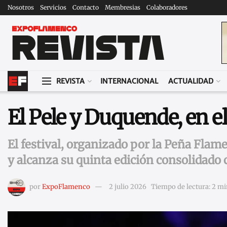
Nosotros
Servicios
Contacto
Membresias
Colaboradores
REVISTA
INTERNACIONAL
ACTUALIDAD
El Pele y Duquende, en e
El festival, organizado por la Peña Flame
y alcanza su quinta edición consolidado 
por
ExpoFlamenco
2 julio 2026
Tiempo de lectura: 2 mi