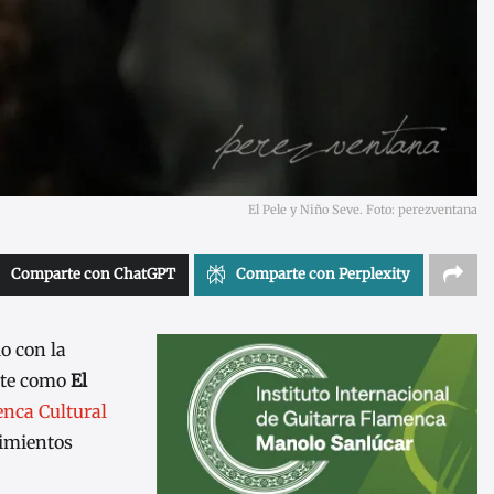
El Pele y Niño Seve. Foto: perezventana
Comparte con ChatGPT
Comparte con Perplexity
o con la
nte como
El
nca Cultural
cimientos