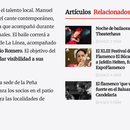
el talento local. Manuel
Artículos
Relacionado
del cante contemporáneo,
cia que acompañó durante
Noche de bailaora
Theaterhaus
ales. El baile correrá a
HACE 2 DÍAS
s de La Línea, acompañado
lio Romero
. El objetivo del
El XLIII Festival 
Flamenco El Búc
ar visibilidad a sus
a Jafelín Helten, 
ExpoFlamenco
HACE 4 DÍAS
la sede de la Peña
El flamenco ‘que 
fuerte en el Baluar
ra los socios en el patio
Candelaria
ra las localidades de
HACE 5 DÍAS