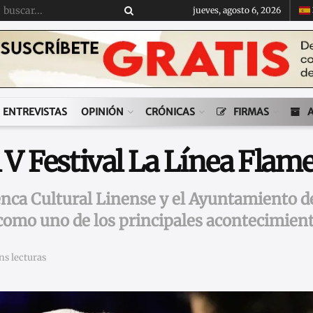
jueves, agosto 6, 2026
ENTREVISTAS
OPINIÓN
CRÓNICAS
FIRMAS
l V Festival La Línea Flam
nca Cultural Linense y el Ayuntamiento de 
como uno de los principales acontecimient
ns lecturas