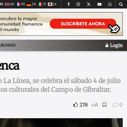
ES
EN
FR
DE
IT
JA
Login
ARCHIVO
enca
La Línea, se celebra el sábado 4 de julio
os culturales del Campo de Gibraltar.
278
0
A
A