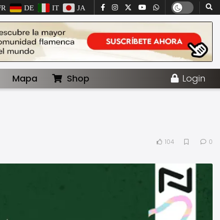
FR
DE
IT
JA
Mapa
Shop
Login
104
0