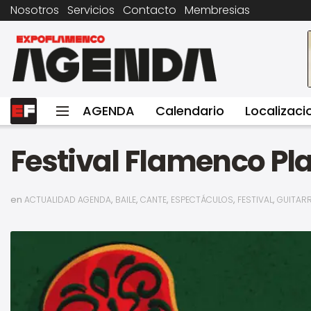
Nosotros
Servicios
Contacto
Membresias
AGENDA
Calendario
Localizaci
Festival Flamenco Pl
en
,
,
,
,
,
ACTUALIDAD AGENDA
BAILE
CANTE
ESPECTÁCULOS
FESTIVAL
GUITAR