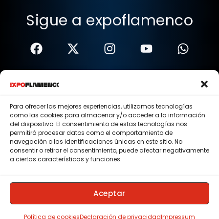
Sigue a expoflamenco
Términos Y Condiciones
Política De Privacidad
Para ofrecer las mejores experiencias, utilizamos tecnologías
como las cookies para almacenar y/o acceder a la información
Política De Cookies
del dispositivo. El consentimiento de estas tecnologías nos
permitirá procesar datos como el comportamiento de
Aviso Legal
navegación o las identificaciones únicas en este sitio. No
consentir o retirar el consentimiento, puede afectar negativamente
© 2015 - 2026 . Todos los derechos reservados.
a ciertas características y funciones.
Nosotros
Contacto
Aceptar
Membresias
Política de cookies
Declaración de privacidad
Impressum